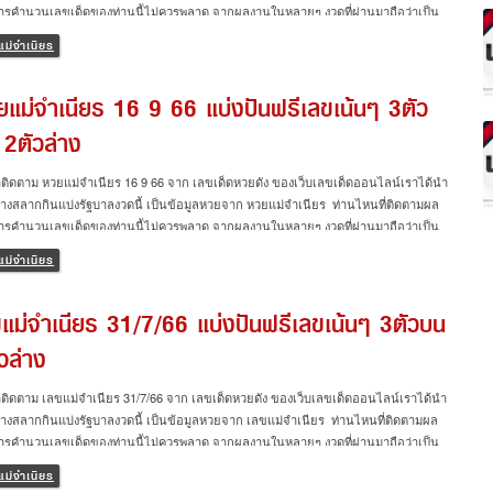
คำนวนเลขเด็ดของท่านนี้ไม่ควรพลาด จากผลงานในหลายๆ งวดที่ผ่านมาถือว่าเป็น
4 […]
รใบ้หวยที่ดีมากท่านหนึ่ง ผลงานเข้าเป้าแต่ก็จะมีบ้างที่หลุด ส่วนในงวดนี้ผลงานจะเป็น
่จำเนียร
้น จะเข้าเป้าหรือไม่ ติดตามลุ้นกันวันหวยออกนะจ๊ะ ส่วนใครที่มีเลขดีเลขเด็ดแล้วแต่
จะซื้อที่ไหน เราขอแนะนำ heng99 เว็บหวยออนไลน์ยอดนิยมที่มาแรงที่สุดในตอนนี้จ่าย
แม่จำเนียร 16 9 66 แบ่งปันฟรีเลขเน้นๆ 3ตัว
1000 ทางเรายังมีบริการใหม่กับทางเว็บไซต์ เกมส์พนันออนไลน์ , เว็บพนัน
์ รวมทั้ง วันนี้เราได้รวบรวมความสุข มาให้คุณแล้ว สำหรับลูกค้าที่ชอบในการซื้อหวย
2ตัวล่าง
 ซึ่งเป็นเเหล่งซื้อขายหวยดิจิทัลที่ถูกต้องตามกฏหมายและราคาก็ได้ตามที่รัฐบาลตั้ง
จำเนียร 1 10 66 เลขเด่น 2 ตัวเลขแม่น ๆ ของหวยซอง แม่จำเนียร ซึ่งเป็นเลขที่จะ
ิดตาม หวยแม่จำเนียร 16 9 66 จาก เลขเด็ดหวยดัง ของเว็บเลขเด็ดออนไลน์เราได้นำ
ผลหวยวันที่ 1 ต.ค. 66 นี้ท่านสามารถจับคู่เป็นเลขเด็ด 2 ตัวตามที่ท่านชอบได้เลย
สลากกินแบ่งรัฐบาลงวดนี้ เป็นข้อมูลหวยจาก หวยแม่จำเนียร ท่านไหนที่ติดตามผล
วทางเลข แม่จำเนียร งวดวันที่ 1 ตุลาคม 2566 ได้จากตัวเลขดังนี้ เลข 2 ตัว 10 เลข
คำนวนเลขเด็ดของท่านนี้ไม่ควรพลาด จากผลงานในหลายๆ งวดที่ผ่านมาถือว่าเป็น
3 […]
รใบ้หวยที่ดีมากท่านหนึ่ง ผลงานเข้าเป้าแต่ก็จะมีบ้างที่หลุด ส่วนในงวดนี้ผลงานจะเป็น
่จำเนียร
้น จะเข้าเป้าหรือไม่ ติดตามลุ้นกันวันหวยออกนะจ๊ะ ส่วนใครที่มีเลขดีเลขเด็ดแล้วแต่
จะซื้อที่ไหน เราขอแนะนำ heng99 เว็บหวยออนไลน์ยอดนิยมที่มาแรงที่สุดในตอนนี้จ่าย
แม่จำเนียร 31/7/66 แบ่งปันฟรีเลขเน้นๆ 3ตัวบน
1000 ทางเรายังมีบริการใหม่กับทางเว็บไซต์ เกมส์พนันออนไลน์ , เว็บพนัน
์ รวมทั้ง วันนี้เราได้รวบรวมความสุข มาให้คุณแล้ว สำหรับลูกค้าที่ชอบในการซื้อหวย
ล่าง
 ซึ่งเป็นเเหล่งซื้อขายหวยดิจิทัลที่ถูกต้องตามกฏหมายและราคาก็ได้ตามที่รัฐบาลตั้ง
ยแม่จำเนียร 16 9 66 เลขเด่น 2 ตัวเลขแม่น ๆ ของหวยซอง เลขเด็ด หวยแม่จำเนียร ซึ่ง
ิดตาม เลขแม่จำเนียร 31/7/66 จาก เลขเด็ดหวยดัง ของเว็บเลขเด็ดออนไลน์เราได้นำ
ที่จะออกเป็นผลหวยวันที่ 16 ก.ย. 66 นี้ท่านสามารถจับคู่เป็นเลขเด็ด 2 ตัวตามที่ท่าน
สลากกินแบ่งรัฐบาลงวดนี้ เป็นข้อมูลหวยจาก เลขแม่จำเนียร ท่านไหนที่ติดตามผล
เลย จาก แนวทางหวยแม่จำเนียรงวดวันที่ 16 กันยายน 2566 ได้จากตัวเลขดังนี้ เลข
คำนวนเลขเด็ดของท่านนี้ไม่ควรพลาด จากผลงานในหลายๆ งวดที่ผ่านมาถือว่าเป็น
ตัว 06 – 29 – 59 – 17 […]
รใบ้หวยที่ดีมากท่านหนึ่ง ผลงานเข้าเป้าแต่ก็จะมีบ้างที่หลุด ส่วนในงวดนี้ผลงานจะเป็น
่จำเนียร
้น จะเข้าเป้าหรือไม่ ติดตามลุ้นกันวันหวยออกนะจ๊ะ ส่วนใครที่มีเลขดีเลขเด็ดแล้วแต่