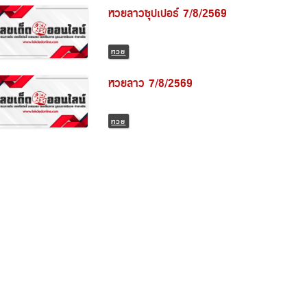
หวยลาวซุปเปอร์ 7/8/2569
หวย
หวยลาว 7/8/2569
หวย