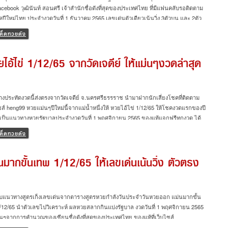
ebook วุฒินันท์ สอนศรี เจ้าสำนักชื่อดังที่สุดของประเทศไทย ที่มีแฟนคลับรอติดตาม
ีใหม่ไทย ประจำงวดวันที่ 1 ธันวาคม 2565 เลขเด่นตัวเดียวเน้นวิ่ง 3ตัวบน และ 2ตัว
ิติให้เลขเข้าบ่อยมาก สามารถเช็คได้ที่เว็บไซส์ heng99 มารอลุ้นผลหวยว่างวดล่าสุดนี้
็ดหวยดัง
่นเหมือนงวดที่ผ่านมาหรือไม่ ห้ามพลาดเด็ดขาด!!! แนะนำ 10 อันดับเว็บหวยที่ดีที่สุด
ยนิยมเล่น หวยจ้าวพายุ 1/12/65 เจ้าสำนักให้เลขแม่นๆ ไม่เพียงแต่ หวยจ้าวพายุ
ไอ้ไข่ 1/12/65 จากวัดเจดีย์ ให้แม่นๆงวดล่าสุด
5 ทางเรายังคัดสรร เลขเด็ดเลขดังต่าง ๆ มาให้เหล่าคอหวยนำไปเป็นแนวทางในการ
ชคกัน เด่นวิ่งบน-ล่าง 6-9 ให้ 2ตัวบน-ล่าง 04-05-06-14-16-19-25-96 ให้ 3ตัวตรง 905-
ขดังขายดีเพิ่มเติมจากสำนักแม่จำเนียรงวดล่าสุด เลขเด็ดวันพระราชมภพ รัชกาลที่9 :
เด็ดวันกองทัพเรือ : 20 เลขเด็ดมหกรรมฟุตบอลโลก : […]
ประทัดงวดนี้ส่งตรงจากวัดเจดีย์ จ.นครศรีธรรราช นำมาฝากนักเสี่ยงโชคที่ติดตาม
์ heng99 หวยแม่นๆปีใหม่นี้จากแม่น้ำหนึ่งให้ หวยไอ้ไข่ 1/12/65 ให้โชคงวดแรกของปี
็นแนวทางหวยรัฐบาลประจำงวดวันที่ 1 พฤศจิกายน 2565 ของแท้แจกฟรีทุกงวด ได้
รบ้าง สามารถติดตามข่าวหวยเลขดังมาแรงได้ที่นี่ตลอดทั้งปี แนะนำ 10 อันดับเว็บ
็ดหวยดัง
ีที่สุด เล่นง่าย จ่ายจริง มาดูกัน เช็คดวง ราศรี ตอนนี้ดวงไหนกำลังมาแรงรุ่งโรจน์และ
ง หวยแม่ทำเนียน 1/12/65 รวม 10 เลขดัง ให้เข้าทุก เลขเด็ดปฏิทินจีน 1/12/65 เข้า
มากขั้นเทพ 1/12/65 ให้เลขเด่นเน้นวิ่ง ตัวตรง
ิด หวยไอ้ไข่ 1/12/65 เลขหางประทัดงวดนี้ เลข 3ตัวตรง : 5-8-9 เลข 2ตัวบน-ล่าง : 2-
ังขายดีเพิ่มเติมจากสำนักแม่จำเนียรงวดล่าสุด เลขเด็ดวันพระราชมภพ รัชกาลที่9 : 95
ดวันกองทัพเรือ : 20 เลขเด็ดมหกรรมฟุตบอลโลก : 22 เลขเด็ดประชุมเอเปก : […]
แนวทางสูตรเก็งเลขเด่นจากตารางสูตรหวยกำลังวันประจำวันหวยออก แม่นมากขั้น
12/65 นำตัวเลขไปวิเคราะห์ ผลหวยสลากกินแบ่งรัฐบาล งวดวันที่ 1 พฤศจิกายน 2565
นๆจากการคำนวณของเซียนชื่อดังที่สุดของประเทศไทย ของแท้ที่เว็บไซส์
์ แจกฟรี และ จับคู่ชุด2ตัวบนล่าง ตัวตรงไม่ต้องกลับ งวดนี้ให้เลขอะไรบ้างมาดูกัน