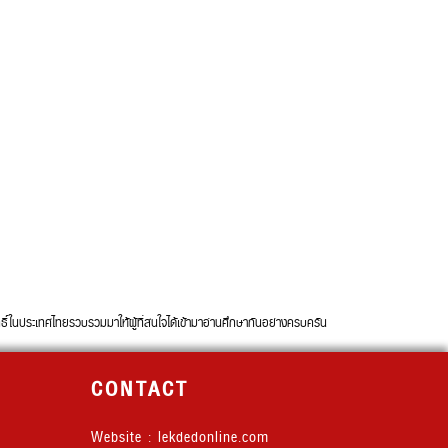
ประเทศไทยรวบรวมมาให้ผู้ที่สนใจได้เข้ามาอ่านศึกษากันอย่างครบครัน
CONTACT
Website : lekdedonline.com