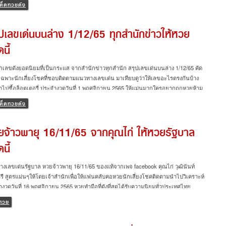
็ดหวยดัง
่นมากขั้นเทพ 1/12/65 ขอเลขเด่นงวดนี้ ในงวดนี้สำนักแม่นมากขั้นเทพ ให้เลขเด่นวิ่ง
แก่ 3 นำมาจับชุดคู่เด็ดบน-ล่าง 30-31-32-33-35 เลขดังขายดีเพิ่มเติมจากสำนักแม่
ปเลขเด่นบนล่าง 1/12/65 ทุกสำนักข่าวให้หวย
รงวดล่าสุด เลขเด็ดวันพระราชมภพ รัชกาลที่9 : 95 เลขเด็ดวันกองทัพเรือ : 20 เลขเด็ด
ฟุตบอลโลก : 22 เลขเด็ดประชุมเอเปก : 29 เลขเด็ดเดือนสุดท้ายของปี : 65-66 เลข
ี้
ออกในปีนี้ : 00-01-04 เลขดับ บน-ล่าง : 9 หวยซองอาจารย์ กก : 33-66 เลขนำลาภ : 7-9
เลขดังยอดนิยมที่เป็นกระแส จากสำนักข่าวทุกสำนัก สรุปเลขเด่นบนล่าง 1/12/65 คัด
ฉพาะนักเสี่ยงโชคที่ชอบติดตามแนวทางเลขเด่น มาเทียบดูว่าให้เลขอะไรตรงกันบ้าง
ำไปซื้อล็อตเตอรี่ ประจำงวดวันที่ 1 พฤศจิกายน 2565 ให้แม่นมากใครอยากถูกหวยห้าม
ละสามารถรับชมผลหวยแบบสดๆได้ที่เว็บไซส์ heng99 เราอัดแน่นทุกความเครื่องไหว
็ดหวยดัง
รหวยไว้ที่นี่ที่เดียว แนะนำ 10 อันดับเว็บหวยที่ดีที่สุด เล่นง่าย จ่ายจริง มาดูกัน เช็ค
ศรี ตอนนี้ดวงไหนกำลังมาแรงรุ่งโรจน์และรุ่งร่วง หวยแม่ทำเนียน 1/12/65 รวม 10 เลข
จ้าวพายุ 16/11/65 จากคุณไก่ ให้หวยรัฐบาล
เข้าทุก เลขเด็ดปฏิทินจีน 1/12/65 เข้ามา2งวดติด สรุปเลขเด่นบนล่าง 1/12/65
นัก งวดนี้ ชนเด่นงวดนี้ ทั้ง 3 สำนัก ได้แก่ 2-5 เลขดังขายดีเพิ่มเติมจากสำนักแม่
ี้
รงวดล่าสุด เลขเด็ดวันพระราชมภพ รัชกาลที่9 : 95 เลขเด็ดวันกองทัพเรือ : 20 เลขเด็ด
ฟุตบอลโลก : 22 เลขเด็ดประชุมเอเปก : 29 […]
เลขเด่นรัฐบาล หวยจ้าวพายุ 16/11/65 ของแท้จากเพจ facebook คุณไก่ วุฒินันท์
 สูตรแม่นๆให้โดยเจ้าสำนักเพื่อให้แฟนคลับคอหวยนักเสี่ยงโชคติดตามนำไปวิเคราะห์
วดวันที่ 16 พฤศจิกายน 2565 หวยทำมือที่ดังที่สุดได้รับความนิยมทั่วประเทศไทย
ถิติให้เลขเข้าเกือบทุกงวด ใบ้เลข3ตัวตรง 2ตัวบนล่าง คัดมาเป็นพิเศษจากกลุ่มลับ แจก
วย
เว็บไซส์ เลขเด็ดออนไลน์ โค้งสุดท้ายให้เลขอะไรบ้าง ห้ามพลาดเด็ดขาด แนะนำ 10
ว็บหวยที่ดีที่สุด เล่นง่าย จ่ายจริง เลขเด็ดปฏิทินจีน 16/11/65 แม่นทุกงวด หวยวันลอย