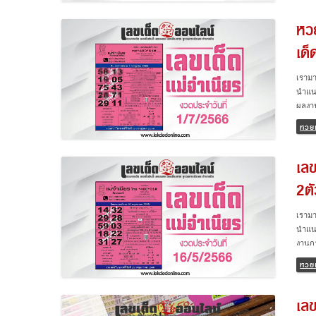
ไม่รู้
หวย
บาทละ 
ออนไลน
เด็ดส
ออนไลน์
ไว้ เล
เรามาต
10 เลข 
นำแนวท
ผลงานก
เป็นสถิ
หวยแม
เป็นยัง
แต่ไม่
เลข
จ่ายบา
ออนไลน
2ตัว
ออนไลน์
ไว้ หวย
เรามาต
29 13 –
นำแนวท
งานการ
สถิติกา
หวยแม
ยังไงนั
ไม่รู้
เลขล
บาทละ 
ออนไลน