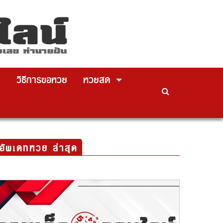
วิธีการขอหวย
หวยสด
อัพเดทหวย ล่าสุด