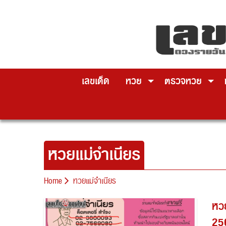
Skip
to
content
เลขเด็ด
หวย
ตรวจหวย
ห
หวยแม่จำเนียร
Home
หวยแม่จำเนียร
หวย
25