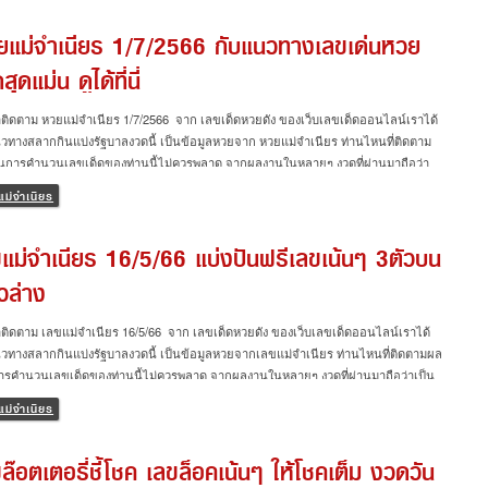
จะซื้อที่ไหน เราขอแนะนำ heng99 เว็บหวยออนไลน์ยอดนิยมที่มาแรงที่สุดในตอนนี้จ่าย
แม่จำเนียร 1/7/2566 กับแนวทางเลขเด่นหวย
1000 ทางเรายังมีบริการใหม่กับทางเว็บไซต์ เกมส์พนันออนไลน์ , เว็บพนัน
์ รวมทั้ง วันนี้เราได้รวบรวมความสุข มาให้คุณแล้ว สำหรับลูกค้าที่ชอบในการซื้อหวย
ุดแม่น ดูได้ที่นี่
 ซึ่งเป็นเเหล่งซื้อขายหวยดิจิทัลที่ถูกต้องตามกฏหมายและราคาก็ได้ตามที่รัฐบาลตั้ง
ขแม่จำเนียร 31/7/66 แนวทาง เลขแม่จำเนียร งวดวันที่ 31 กรกฎาคม 2566 เลข 2 ตัว
ิดตาม หวยแม่จำเนียร 1/7/2566 จาก เลขเด็ดหวยดัง ของเว็บเลขเด็ดออนไลน์เราได้
28 – 95 – 18 – 71 – 83 92 – 12 – 35 – 72 – 04 เลข 3 ตัว 289 […]
างสลากกินแบ่งรัฐบาลงวดนี้ เป็นข้อมูลหวยจาก หวยแม่จำเนียร ท่านไหนที่ติดตาม
ารคำนวนเลขเด็ดของท่านนี้ไม่ควรพลาด จากผลงานในหลายๆ งวดที่ผ่านมาถือว่า
ติการใบ้หวยที่ดีมากท่านหนึ่ง ผลงานเข้าเป้าแต่ก็จะมีบ้างที่หลุด ส่วนในงวดนี้ผลงานจะ
่จำเนียร
ไงนั้น จะเข้าเป้าหรือไม่ ติดตามลุ้นกันวันหวยออกนะจ๊ะ ส่วนใครที่มีเลขดีเลขเด็ดแล้ว
รู้จะซื้อที่ไหน เราขอแนะนำ Heng99 เว็บหวยออนไลน์ยอดนิยมที่มาแรงที่สุดในตอนนี้
แม่จำเนียร 16/5/66 แบ่งปันฟรีเลขเน้นๆ 3ตัวบน
ทละ 1000 ทางเรายังมีบริการใหม่กับทางเว็บไซต์ เกมส์พนันออนไลน์ , เว็บพนัน
์ รวมทั้ง วันนี้เราได้รวบรวมความสุข มาให้คุณแล้ว สำหรับลูกค้าที่ชอบในการซื้อหวย
ล่าง
 ซึ่งเป็นเเหล่งซื้อขายหวยดิจิทัลที่ถูกต้องตามกฏหมายและราคาก็ได้ตามที่รัฐบาลตั้ง
แม่จำเนียร 1/7/2566 เลขเด็ด 10 หวยแม่จำเนียร 1/7/2566 ได้แก่ 58 – 19 – 75 – 28 –
ิดตาม เลขแม่จำเนียร 16/5/66 จาก เลขเด็ดหวยดัง ของเว็บเลขเด็ดออนไลน์เราได้
 05 – 43 – 71 – 11 ระวังเลขเบิ้ล 22 – 77 – 88 – 99 จับเข้าคู่เลข 3 […]
างสลากกินแบ่งรัฐบาลงวดนี้ เป็นข้อมูลหวยจากเลขแม่จำเนียร ท่านไหนที่ติดตามผล
คำนวนเลขเด็ดของท่านนี้ไม่ควรพลาด จากผลงานในหลายๆ งวดที่ผ่านมาถือว่าเป็น
รใบ้หวยที่ดีมากท่านหนึ่ง ผลงานเข้าเป้าแต่ก็จะมีบ้างที่หลุด ส่วนในงวดนี้ผลงานจะเป็น
่จำเนียร
้น จะเข้าเป้าหรือไม่ ติดตามลุ้นกันวันหวยออกนะจ๊ะ ส่วนใครที่มีเลขดีเลขเด็ดแล้วแต่
จะซื้อที่ไหน เราขอแนะนำ Heng99 เว็บหวยออนไลน์ยอดนิยมที่มาแรงที่สุดในตอนนี้จ่าย
๊อตเตอรี่ชี้โชค เลขล็อคเน้นๆ ให้โชคเต็ม งวดวัน
1000 ทางเรายังมีบริการใหม่กับทางเว็บไซต์ เกมส์พนันออนไลน์ , เว็บพนัน
์ รวมทั้ง วันนี้เราได้รวบรวมความสุข มาให้คุณแล้ว สำหรับลูกค้าที่ชอบในการซื้อหวย