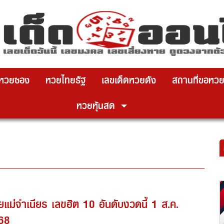
x ปิดโฆษณา
วยซอง
หวยไทยรัฐ
เลขเด็ดหวยดัง
สถานที่ขอหวย
หวยหุ้นสด
แม่จำเนียร เลขฮิต 10 อันดับงวดนี้ 1 ส.ค.
68