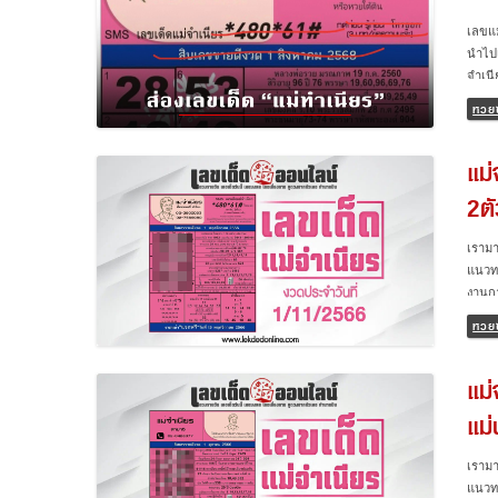
เลขแม่
นำไปเส
จำเนีย
มากที่
หวยซ
ของไทย
กินแบ่ง
แม่
หวยแม่
ติดตาม
2ตัว
จำเนีย
จากแหล
เรามาต
เลขอาจ
แนวทาง
ใช้ซื้
งานการ
เข้ามาด
สถิติกา
หวยซ
ยังไงนั
ไม่รู้
แม่
บาทละ 
ออนไลน
แม่น 
ออนไลน์
ไว้ แม
เรามาต
ที่จะออ
แนวทาง
จาก แน