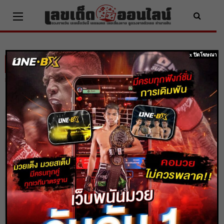
Skip
to
content
x ปิดโฆษณา
หวยทำมือเด็ดๆ
Home
หวยทำมือเด็ดๆ