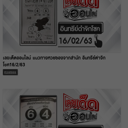
เลขเด็ดออนไลน์ แนวทางหวยซองจากสำนัก อินทรีย์ดำจิก
โชค16/2/63
หวยซอง