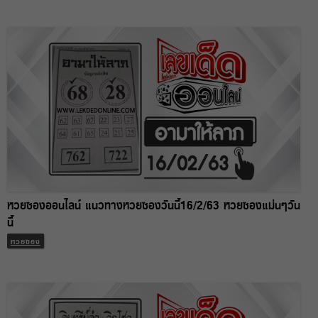
หวยซองออนไลน์ แนวทางหวยซองวันนี้16/2/63 หวยซองแม่นๆวัน
นี้
หวยซอง