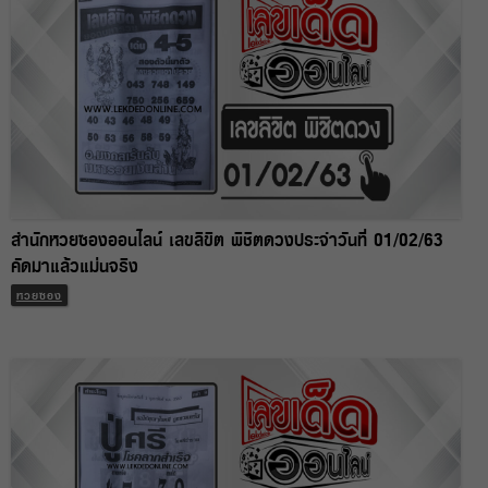
สำนักหวยซองออนไลน์ เลขลิขิต พิชิตดวงประจำวันที่ 01/02/63
คัดมาแล้วแม่นจริง
หวยซอง