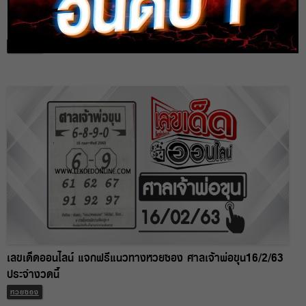
แนวทางหวยซองฅนสมองเพชรประจำงวดวันที่ 16/2/63 กับเลข
เด็ดออนไลน์
หวยซอง
เลขเด็ดออนไลน์ แจกฟรีแนวทางหวยซอง ศาลเจ้าพ่อขุน16/2/63
ประจำงวดนี้
หวยซอง