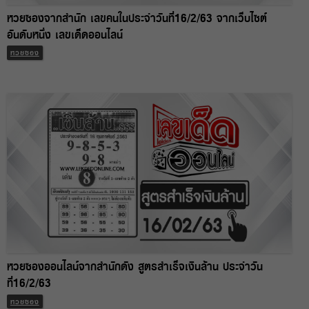
หวยซองจากสำนัก เลขคนในประจำวันที่16/2/63 จากเว็บไซต์
อันดับหนึ่ง เลขเด็ดออนไลน์
หวยซอง
หวยซองออนไลน์จากสำนักดัง สูตรสำเร็จเงินล้าน ประจำวัน
ที่16/2/63
หวยซอง