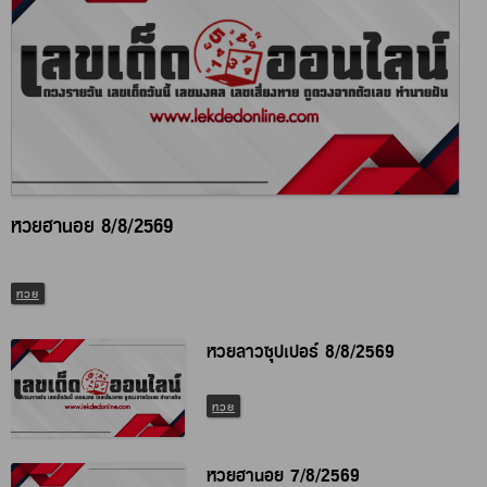
หวยฮานอย 8/8/2569
หวย
หวยลาวซุปเปอร์ 8/8/2569
หวย
หวยฮานอย 7/8/2569