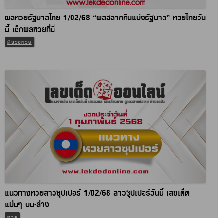
ผลหวยรัฐบาลไทย 1/02/68 “ผลสลากกินแบ่งรัฐบาล” หวยไทยวัน
นี้ เช็กผลหวยที่นี่
ตรวจหวย
แนวทางหวยลาวซุปเปอร์ 1/02/68 ลาวซุปเปอร์วันนี้ เลขเด็ด
แม่นๆ บน-ล่าง
หวย