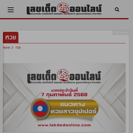
Skip
to
content
x ปิดโฆษณา
หวย
Home
หวย