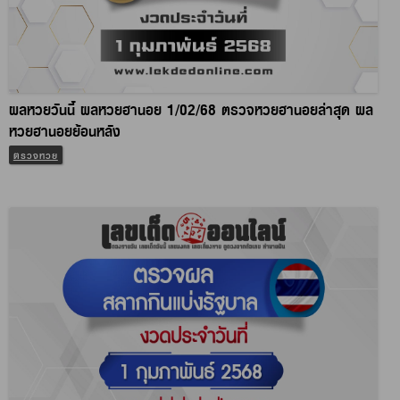
ผลหวยวันนี้ ผลหวยฮานอย 1/02/68 ตรวจหวยฮานอยล่าสุด ผล
หวยฮานอยย้อนหลัง
ตรวจหวย