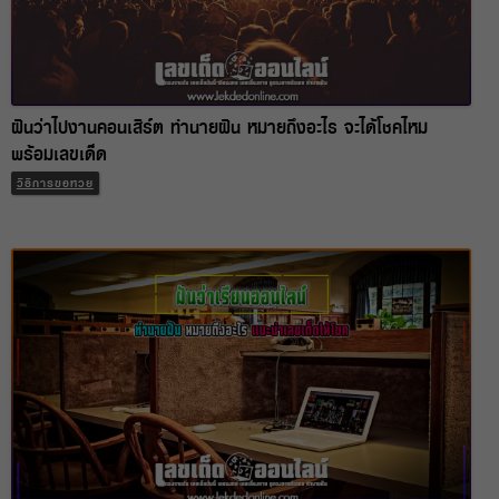
ฝันว่าไปงานคอนเสิร์ต ทำนายฝัน หมายถึงอะไร จะได้โชคไหม
พร้อมเลขเด็ด
วิธีการขอหวย