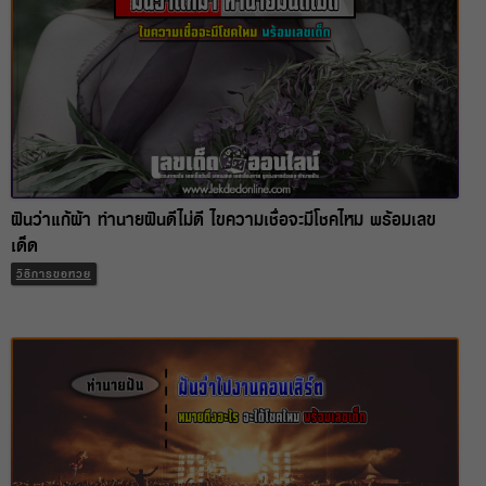
ฝันว่าแก้ผ้า ทำนายฝันดีไม่ดี ไขความเชื่อจะมีโชคไหม พร้อมเลข
เด็ด
วิธีการขอหวย