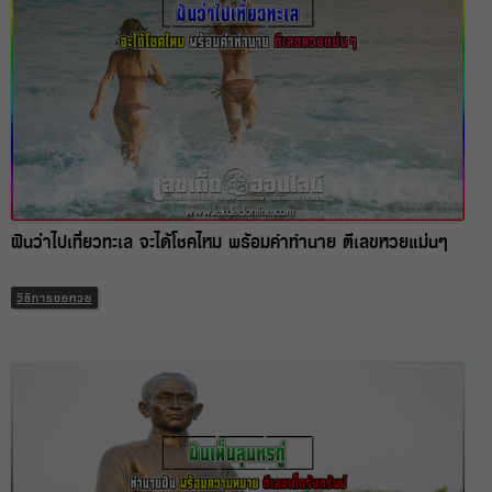
ฝันว่าไปเที่ยวทะเล จะได้โชคไหม พร้อมคำทำนาย ตีเลขหวยแม่นๆ
วิธีการขอหวย