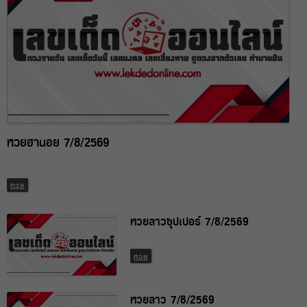
หวยฮานอย 7/8/2569
หวย
หวยลาวซุปเปอร์ 7/8/2569
หวย
หวยลาว 7/8/2569