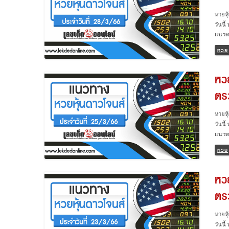
หวยหุ้
วันนี้
แนวทาง
ทางหวย
หวย
และยัง
จะเป็น
หวย
ออนไลน
ฮานอย 
ตรว
ถือ หวย
ดาวโจน
หวยหุ้
มาเป็น
วันนี้
ขายหุ้
แนวทาง
ทางหวย
หวย
และยัง
จะเป็น
หวย
ออนไลน
ฮานอย 
ตรว
ถือ หวย
ดาวโจน
หวยหุ้
มาเป็น
วันนี้
ขายหุ้