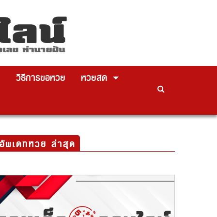
วิธีการขอหวย
หวยสด
อัพเดทหวย ล่าสุด