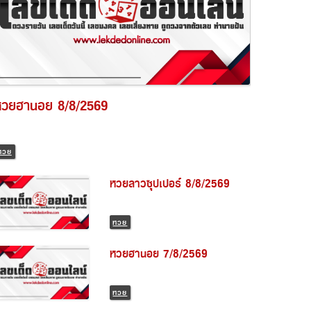
วยฮานอย 8/8/2569
วย
หวยลาวซุปเปอร์ 8/8/2569
หวย
หวยฮานอย 7/8/2569
หวย