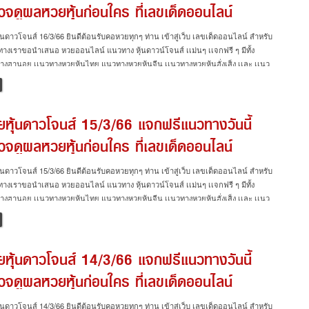
จดูผลหวยหุ้นก่อนใคร ที่เลขเด็ดออนไลน์
หุ้นดาวโจนส์ 17/3/66 สรุปดาวโจนส์วันนี้ วิเคราะห์หุ้นดาวโจนส์วันนี้ หวยหุ้น
ส์คือ การนำดัชนีการปิด ตลาดหุ้นดาวโจนส์ (Dow Jones) ของประเทศสหรัฐอเมริกา
นดาวโจนส์ 16/3/66 ยินดีต้อนรับคอหวยทุกๆ ท่าน เข้าสู่เว็บ เลขเด็ดออนไลน์ สำหรับ
ตัวอ้างอิง ในการออกหวย ตลาดหวยหุ้นดาวโจนส์ เป็นตลาดหุ้นซึ่งนำมูลค่า การซื้อ
 ทางเราขอนำเสนอ หวยออนไลน์ แนวทาง หุ้นดาวน์โจนส์ เเม่นๆ เเจกฟรี ๆ มีทั้ง
นในตลาด วอล สตรีท (Wall […]
ฮานอย เเนวทางหวยหุ้นไทย แนวทางหวยหุ้นจีน เเนวทางหวยหุ้นฮั่งเส็ง เเละ เเนว
 อื่นๆ อีกมากมาย สามารถติดตาม ได้ ที่หน้าเว็บ เลขเด็ดออลไลน์ ของเราได้ทุกวัน
มีบริการเพิ่มเติมจากเว็บไซต์พันธมิตรจากเราที่คอยบริการความสุขความบันเทิงไม่ว่า
 เกมส์พนันออนไลน์ จาก เว็บเกมส์พนันออนไลน์ถูกกฎหมาย ดูหนังออนไลน์ ดูการ์ตูน
หุ้นดาวโจนส์ 15/3/66 แจกฟรีแนวทางวันนี้
์ การ์ตูนอะนิเมะ จะยังได้เอาใจคอบอลกับ ดูบอลสดออนไลน์ ได้ทุกวัน แนวทางหวย
ล่าสุด อัพเดทผลหุ้นดาวโจนส์ล่าสุด หวยออนไลน์ คู่มือสำหรับมือใหม่ ซื้อผ่านแอปมือ
จดูผลหวยหุ้นก่อนใคร ที่เลขเด็ดออนไลน์
หุ้นดาวโจนส์ 16/3/66 สรุปดาวโจนส์วันนี้ วิเคราะห์หุ้นดาวโจนส์วันนี้ หวยหุ้น
ส์คือ การนำดัชนีการปิด ตลาดหุ้นดาวโจนส์ (Dow Jones) ของประเทศสหรัฐอเมริกา
นดาวโจนส์ 15/3/66 ยินดีต้อนรับคอหวยทุกๆ ท่าน เข้าสู่เว็บ เลขเด็ดออนไลน์ สำหรับ
ตัวอ้างอิง ในการออกหวย ตลาดหวยหุ้นดาวโจนส์ เป็นตลาดหุ้นซึ่งนำมูลค่า การซื้อ
 ทางเราขอนำเสนอ หวยออนไลน์ แนวทาง หุ้นดาวน์โจนส์ เเม่นๆ เเจกฟรี ๆ มีทั้ง
นในตลาด วอล สตรีท (Wall […]
ฮานอย เเนวทางหวยหุ้นไทย แนวทางหวยหุ้นจีน เเนวทางหวยหุ้นฮั่งเส็ง เเละ เเนว
 อื่นๆ อีกมากมาย สามารถติดตาม ได้ ที่หน้าเว็บ เลขเด็ดออลไลน์ ของเราได้ทุกวัน
มีบริการเพิ่มเติมจากเว็บไซต์พันธมิตรจากเราที่คอยบริการความสุขความบันเทิงไม่ว่า
 เกมส์พนันออนไลน์ จาก เว็บเกมส์พนันออนไลน์ถูกกฎหมาย ดูหนังออนไลน์ ดูการ์ตูน
หุ้นดาวโจนส์ 14/3/66 แจกฟรีแนวทางวันนี้
์ การ์ตูนอะนิเมะ จะยังได้เอาใจคอบอลกับ ดูบอลสดออนไลน์ ได้ทุกวัน แนวทางหวย
ล่าสุด อัพเดทผลหุ้นดาวโจนส์ล่าสุด หวยออนไลน์ คู่มือสำหรับมือใหม่ ซื้อผ่านแอปมือ
จดูผลหวยหุ้นก่อนใคร ที่เลขเด็ดออนไลน์
หุ้นดาวโจนส์ 15/3/66 สรุปดาวโจนส์วันนี้ วิเคราะห์หุ้นดาวโจนส์วันนี้ หวยหุ้น
ส์คือ การนำดัชนีการปิด ตลาดหุ้นดาวโจนส์ (Dow Jones) ของประเทศสหรัฐอเมริกา
นดาวโจนส์ 14/3/66 ยินดีต้อนรับคอหวยทุกๆ ท่าน เข้าสู่เว็บ เลขเด็ดออนไลน์ สำหรับ
ตัวอ้างอิง ในการออกหวย ตลาดหวยหุ้นดาวโจนส์ เป็นตลาดหุ้นซึ่งนำมูลค่า การซื้อ