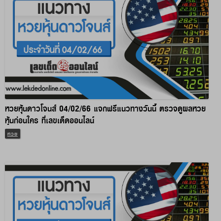
หวยหุ้นดาวโจนส์ 04/02/66 แจกฟรีแนวทางวันนี้ ตรวจดูผลหวย
หุ้นก่อนใคร ที่เลขเด็ดออนไลน์
หวย