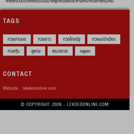
ศักดิ์สิทธิ์ในประเทศไทยรวบรวมมาให้ผู้ที่สนใจได้เข้ามาอ่านศึกษากันอย่างครบครัน
TAGS
หวยฮานอย
หวยลาว
หวยไทยรัฐ
หวยแม่จำเนียร
หวยหุ้น
ดูดวง
ตรวจหวย
regem
CONTACT
Website : lekdedonline.com
© COPYRIGHT 2026 - LEKDEDONLINE.COM