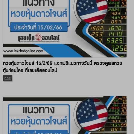
หวยหุ้นดาวโจนส์ 15/2/66 แจกฟรีแนวทางวันนี้ ตรวจดูผลหวย
หุ้นก่อนใคร ที่เลขเด็ดออนไลน์
หวย