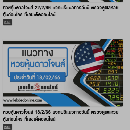
หวยหุ้นดาวโจนส์ 22/2/66 แจกฟรีแนวทางวันนี้ ตรวจดูผลหวย
หุ้นก่อนใคร ที่เลขเด็ดออนไลน์
หวย
หวยหุ้นดาวโจนส์ 18/2/66 แจกฟรีแนวทางวันนี้ ตรวจดูผลหวย
หุ้นก่อนใคร ที่เลขเด็ดออนไลน์
หวย