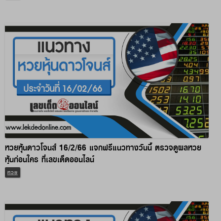
หวยหุ้นดาวโจนส์ 16/2/66 แจกฟรีแนวทางวันนี้ ตรวจดูผลหวย
หุ้นก่อนใคร ที่เลขเด็ดออนไลน์
หวย