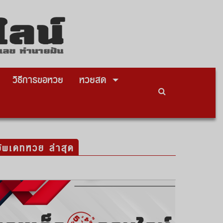
วิธีการขอหวย
หวยสด
อัพเดทหวย ล่าสุด