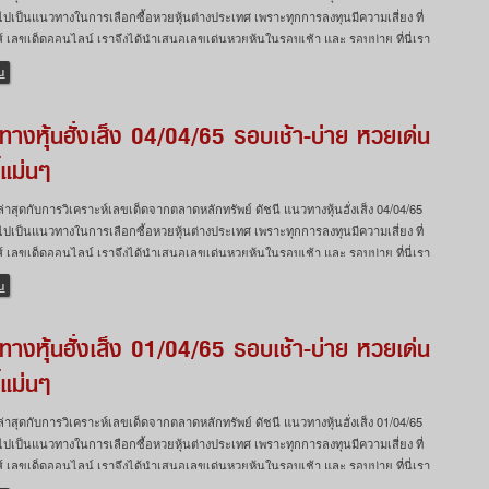
ำไปเป็นแนวทางในการเลือกซื้อหวยหุ้นต่างประเทศ เพราะทุกการลงทุนมีความเสี่ยง ที่
ด บน-ล่าง ใครอยากรวยด้วยการถูกหวยต้องติดตามที่นี่
ส์ เลขเด็ดออนไลน์ เราจึงได้นำเสนอเลขเด่นหวยหุ้นในรอบเช้า และ รอบบ่าย ที่นี่เรา
สุดของข้อมูลข่าวสารในวงการ หวยออนไลน์ แนะนำ 10 อันดับเว็บหวยที่ดีที่สุดที่คนไทย
น
น ผลหุ้นฮั่งเส็ง รอบเช้า 04/04/65 ผลหุ้นฮั่งเส็ง รอบบ่าย 04/04/65 แนวทางหุ้นฮั่งเส็ง
5 เลขเด็ดตลอดทั้งวัน ในการจับคู่เลขชุด 3 ตัว ให้เลือกนำตัวที่ชอบไปจับคู่เข้าชุดได้
ทางหุ้นฮั่งเส็ง 04/04/65 รอบเช้า-บ่าย หวยเด่น
ได้รวบรวมแนวเลขเด่นไว้ให้คุณแล้ว และขอย้ำอีกทีว่าทั้งหมดที่เป็นแค่แนวทางดัชนี
ตลาดหลักทรัพย์เท่านั้น ให้ทุกคนมีสติในการเลือกซื้อกันด้วยนะคะ สรุป เราเว็บไซส์
ี้แม่นๆ
ดออนไลน์เราได้รวบรวมเลขเด่นแม่นๆ จากการวิเคราะห์ดัชนีหุ้นจากตลาดหลักทรัพย์
งเส็ง เพื่อให้เป็นแนวทางในการเลือกซื้อหวยออนไลน์ หุ้นต่างประเทศ ในงวดนี้
่าสุดกับการวิเคราะห์เลขเด็ดจากตลาดหลักทรัพย์ ดัชนี แนวทางหุ้นฮั่งเส็ง 04/04/65
ประจำวันที่ 5 เมษายน 2565 ทั้งรอบเช้า และ รอบบ่าย จับคู่ชุดสองตัว สามตัว เลขเด่น
ำไปเป็นแนวทางในการเลือกซื้อหวยหุ้นต่างประเทศ เพราะทุกการลงทุนมีความเสี่ยง ที่
ด บน-ล่าง ใครอยากรวยด้วยการถูกหวยต้องติดตามที่นี่
ส์ เลขเด็ดออนไลน์ เราจึงได้นำเสนอเลขเด่นหวยหุ้นในรอบเช้า และ รอบบ่าย ที่นี่เรา
สุดของข้อมูลข่าวสารในวงการ หวยออนไลน์ แนะนำ 10 อันดับเว็บหวยที่ดีที่สุดที่คนไทย
น
น ผลหุ้นฮั่งเส็ง รอบเช้า 04/04/65 ผลหุ้นฮั่งเส็ง รอบบ่าย 04/04/65 แนวทางหุ้นฮั่งเส็ง
5 เลขเด็ดตลอดทั้งวัน ในการจับคู่เลขชุด 3 ตัว ให้เลือกนำตัวที่ชอบไปจับคู่เข้าชุดได้
ทางหุ้นฮั่งเส็ง 01/04/65 รอบเช้า-บ่าย หวยเด่น
ได้รวบรวมแนวเลขเด่นไว้ให้คุณแล้ว และขอย้ำอีกทีว่าทั้งหมดที่เป็นแค่แนวทางดัชนี
ตลาดหลักทรัพย์เท่านั้น ให้ทุกคนมีสติในการเลือกซื้อกันด้วยนะคะ สรุป เราเว็บไซส์
ี้แม่นๆ
ดออนไลน์เราได้รวบรวมเลขเด่นแม่นๆ จากการวิเคราะห์ดัชนีหุ้นจากตลาดหลักทรัพย์
งเส็ง เพื่อให้เป็นแนวทางในการเลือกซื้อหวยออนไลน์ หุ้นต่างประเทศ ในงวดนี้
่าสุดกับการวิเคราะห์เลขเด็ดจากตลาดหลักทรัพย์ ดัชนี แนวทางหุ้นฮั่งเส็ง 01/04/65
ประจำวันที่ 4 เมษายน 2565 ทั้งรอบเช้า และ รอบบ่าย จับคู่ชุดสองตัว สามตัว เลขเด่น
ำไปเป็นแนวทางในการเลือกซื้อหวยหุ้นต่างประเทศ เพราะทุกการลงทุนมีความเสี่ยง ที่
ด บน-ล่าง ใครอยากรวยด้วยการถูกหวยต้องติดตามที่นี่
ส์ เลขเด็ดออนไลน์ เราจึงได้นำเสนอเลขเด่นหวยหุ้นในรอบเช้า และ รอบบ่าย ที่นี่เรา
สุดของข้อมูลข่าวสารในวงการ หวยออนไลน์ แนะนำ 10 อันดับเว็บหวยที่ดีที่สุดที่คนไทย