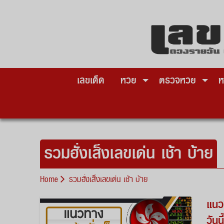
Skip
to
content
เลขเด็ด
หวย
ตรวจหวย
ห
รวมฮั่งเส็งเลขเด่น เช้า บ้าย
Home
รวมฮั่งเส็งเลขเด่น เช้า บ้าย
แนว
วันน