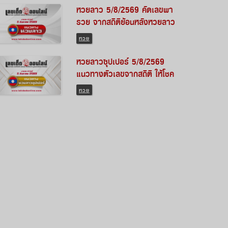
หวยลาว 5/8/2569 คัดเลขพา
รวย จากสถิติย้อนหลังหวยลาว
พัฒนา
หวย
หวยลาวซุปเปอร์ 5/8/2569
แนวทางตัวเลขจากสถิติ ให้โชค
แบบเน้น ๆ
หวย