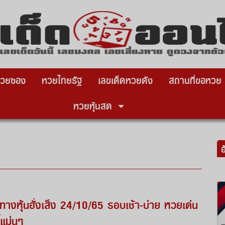
x ปิดโฆษณา
วยซอง
หวยไทยรัฐ
เลขเด็ดหวยดัง
สถานที่ขอหวย
หวยหุ้นสด
ทางหุ้นฮั่งเส็ง 24/10/65 รอบเช้า-บ่าย หวยเด่น
ี้แม่นๆ