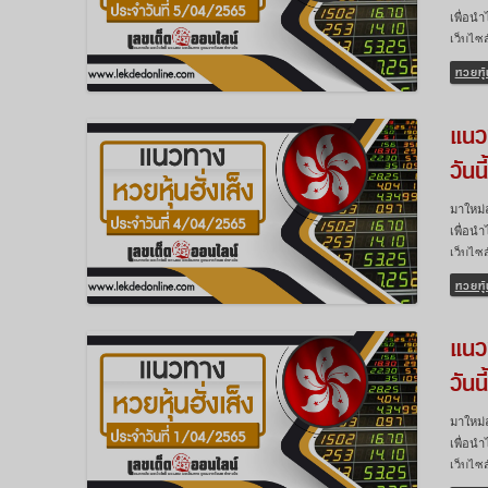
เพื่อน
วิ่ง/รู
เว็บไซ
คือที่
หวยหุ้
นิยมเล่
05/04/6
แนว
เลยเรา
หุ้นจาก
วันน
เลขเด็
หุ้นฮั่
มาใหม่ล
ล่าสุด 
เพื่อน
วิ่ง/รู
เว็บไซ
คือที่
หวยหุ้
นิยมเล่
04/04/6
แนว
เลยเรา
หุ้นจาก
วันน
เลขเด็
หุ้นฮั่
มาใหม่ล
ล่าสุด 
เพื่อน
วิ่ง/รู
เว็บไซ
คือที่