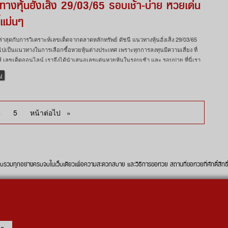
ทางหุ้นฮั่งเส็ง 29/03/65 รอบเช้า-บ่าย หวยเด่น
ได้รวบรวมแนวเลขเด่นไว้ให้คุณแล้ว และขอย้ำอีกทีว่าทั้งหมดที่เป็นแค่แนวทางดัชนี
ตลาดหลักทรัพย์เท่านั้น ให้ทุกคนมีสติในการเลือกซื้อกันด้วยนะคะ สรุป เราเว็บไซส์
ี้แม่นๆ
ดออนไลน์เราได้รวบรวมเลขเด่นแม่นๆ จากการวิเคราะห์ดัชนีหุ้นจากตลาดหลักทรัพย์
งเส็ง เพื่อให้เป็นแนวทางในการเลือกซื้อหวยออนไลน์ หุ้นต่างประเทศ ในงวดนี้
่าสุดกับการวิเคราะห์เลขเด็ดจากตลาดหลักทรัพย์ ดัชนี แนวทางหุ้นฮั่งเส็ง 29/03/65
ประจำวันที่ 30 มีนาคม 2565 ทั้งรอบเช้า และ รอบบ่าย จับคู่ชุดสองตัว สามตัว เลขเด่น
ำไปเป็นแนวทางในการเลือกซื้อหวยหุ้นต่างประเทศ เพราะทุกการลงทุนมีความเสี่ยง ที่
ด บน-ล่าง ใครอยากรวยด้วยการถูกหวยต้องติดตามที่นี่
ส์ เลขเด็ดออนไลน์ เราจึงได้นำเสนอเลขเด่นหวยหุ้นในรอบเช้า และ รอบบ่าย ที่นี่เรา
สุดของข้อมูลข่าวสารในวงการ หวยออนไลน์ แนะนำ 10 อันดับเว็บหวยที่ดีที่สุดที่คนไทย
น
น ผลหุ้นฮั่งเส็ง รอบเช้า 29/03/65 ผลหุ้นฮั่งเส็ง รอบบ่าย 29/03/65 แนวทางหุ้นฮั่งเส็ง
5 เลขเด็ดตลอดทั้งวัน ในการจับคู่เลขชุด 3 ตัว ให้เลือกนำตัวที่ชอบไปจับคู่เข้าชุดได้
ได้รวบรวมแนวเลขเด่นไว้ให้คุณแล้ว และขอย้ำอีกทีว่าทั้งหมดที่เป็นแค่แนวทางดัชนี
ตลาดหลักทรัพย์เท่านั้น ให้ทุกคนมีสติในการเลือกซื้อกันด้วยนะคะ สรุป เราเว็บไซส์
4
5
หน้าต่อไป
หน้า
ดออนไลน์เราได้รวบรวมเลขเด่นแม่นๆ จากการวิเคราะห์ดัชนีหุ้นจากตลาดหลักทรัพย์
งเส็ง เพื่อให้เป็นแนวทางในการเลือกซื้อหวยออนไลน์ หุ้นต่างประเทศ ในงวดนี้
ประจำวันที่ 29 มีนาคม 2565 ทั้งรอบเช้า และ รอบบ่าย จับคู่ชุดสองตัว สามตัว เลขเด่น
ด บน-ล่าง ใครอยากรวยด้วยการถูกหวยต้องติดตามที่นี่
ุกอย่างครบจบในเว็บเดียวเพื่อความสะดวกสบาย และวิธีการขอหวย สถานที่ขอหวยที่ศักดิ์สิทธิ์ใน