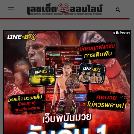
Skip
to
content
x ปิดโฆษณา
ผลฮานอย 3ตัว
Home
ผลฮานอย 3ตัว