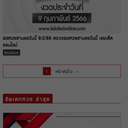
ผลหวยฮานอยวันนี้ 9/2/66 ตรวจผลหวยฮานอยวันนี้ เลขเด็ด
ออนไลน์
ตรวจหวย
You 're on page
1
หน้าต่อไป
หน้า
อัพเดทหวย ล่าสุด