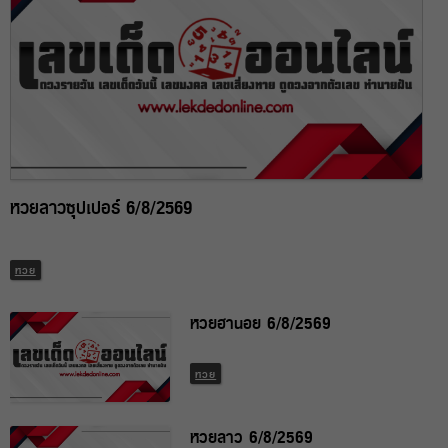
หวยลาวซุปเปอร์ 6/8/2569
หวย
หวยฮานอย 6/8/2569
หวย
หวยลาว 6/8/2569