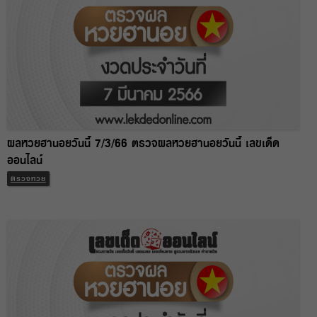
ผลหวยฮานอยวันนี้ 7/3/66 ตรวจผลหวยฮานอยวันนี้ เลขเด็ด
ออนไลน์
ตรวจหวย