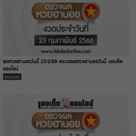
ผลหวยฮานอยวันนี้ 23/2/66 ตรวจผลหวยฮานอยวันนี้ เลขเด็ด
ออนไลน์
ตรวจหวย