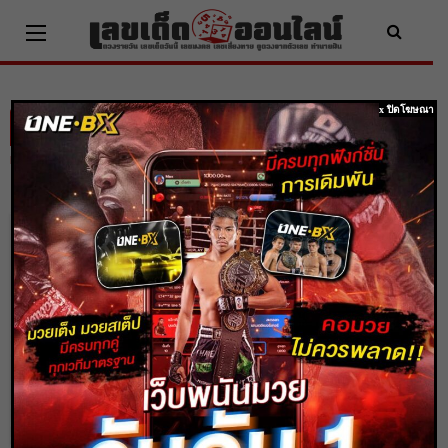
Skip
to
content
x ปิดโฆษณา
ผลฮานอย 2ตัวล่าง
Home
ผลฮานอย 2ตัวล่าง