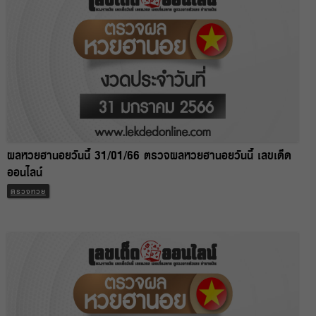
ผลหวยฮานอยวันนี้ 31/01/66 ตรวจผลหวยฮานอยวันนี้ เลขเด็ด
ออนไลน์
ตรวจหวย