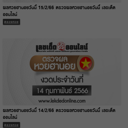
ผลหวยฮานอยวันนี้ 15/2/66 ตรวจผลหวยฮานอยวันนี้ เลขเด็ด
ออนไลน์
ตรวจหวย
ผลหวยฮานอยวันนี้ 14/2/66 ตรวจผลหวยฮานอยวันนี้ เลขเด็ด
ออนไลน์
ตรวจหวย