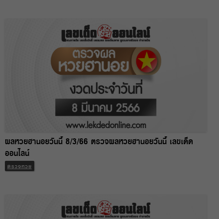
ผลหวยฮานอยวันนี้ 8/3/66 ตรวจผลหวยฮานอยวันนี้ เลขเด็ด
ออนไลน์
ตรวจหวย