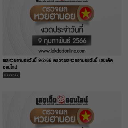
ผลหวยฮานอยวันนี้ 9/2/66 ตรวจผลหวยฮานอยวันนี้ เลขเด็ด
ออนไลน์
ตรวจหวย