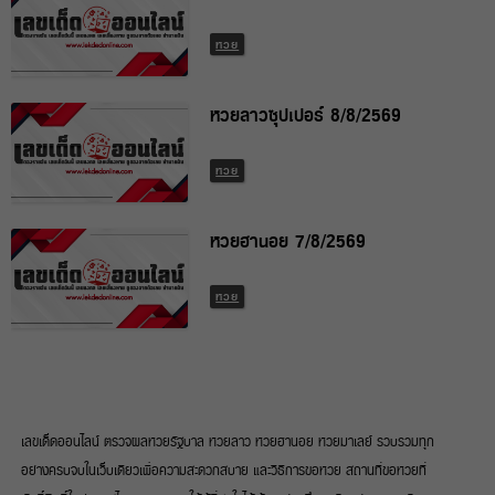
หวย
หวยลาวซุปเปอร์ 8/8/2569
หวย
หวยฮานอย 7/8/2569
หวย
เลขเด็ดออนไลน์ ตรวจผลหวยรัฐบาล หวยลาว หวยฮานอย หวยมาเลย์ รวบรวมทุก
อย่างครบจบในเว็บเดียวเพื่อความสะดวกสบาย และวิธีการขอหวย สถานที่ขอหวยที่