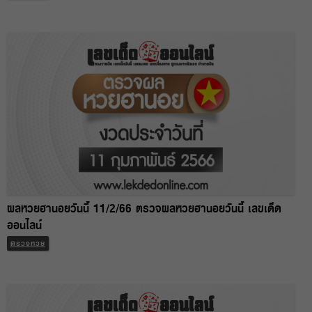
ผลหวยฮานอยวันนี้ 11/2/66 ตรวจผลหวยฮานอยวันนี้ เลขเด็ด
ออนไลน์
ตรวจหวย