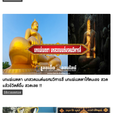
บทแผ่เมตตา บทสวดมนต์พรหมวิหารสี่ บทแผ่เมตตาให้ตนเอง
สวดแล้วชีวิตดีขึ้น สวดเลย !!
วิธีการขอหวย