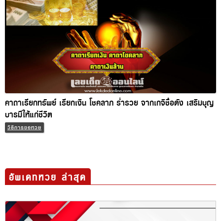
คาถาเรียกทรัพย์ เรียกเงิน โชคลาภ ร่ำรวย จากเกจิชื่อดัง เสริม
บุญบารมีให้แก่ชีวิต
วิธีการขอหวย
อัพเดทหวย ล่าสุด