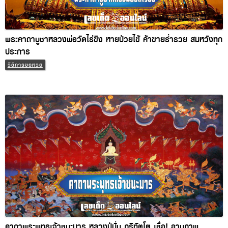
พระคาถาบูชาหลวงพ่อวัดไร่ขิง หายป่วยไข้ ค้าขายร่ำรวย สมหวัง
ทุกประการ
วิธีการขอหวย
คาถาพระพุทธเจ้าชนะมาร หลวงปู่มั่น ภูริทัตโต เชื่อ! อานุภาพ
ศักดิ์สิทธิ์ยิ่งนัก สวดป้องกันภัย
วิธีการขอหวย