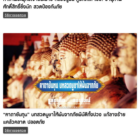
“คาถายันทุน” บทสวดบูชาให้พ้นจากภัยพิบัติทั้งปวง แก้ลางร้าย
แคล้วคลาด ปลอดภัย
วิธีการขอหวย