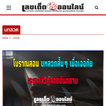
Skip
to
content
x ปิดโฆษณา
บทสวด
Home
บทสวด