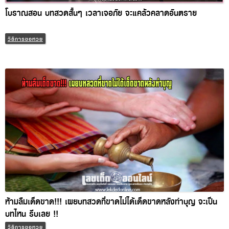
โบราณสอน บทสวดสั้นๆ เวลาเจอภัย จะแคล้วคลาดอันตราย
วิธีการขอหวย
ห้ามลืมเด็ดขาด!!! เผยบทสวดที่ขาดไม่ได้เด็ดขาดหลังทำบุญ จะ
เป็นบทไหน รีบเลย !!
วิธีการขอหวย