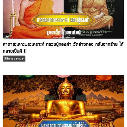
คาถาสะเดาะพระเคราะห์ หลวงปู่ทองดำ วัดอ่างทอง กลับจากร้าย
ให้กลายเป็นดี !!
วิธีการขอหวย