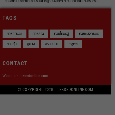
ศักดิ์สิทธิ์ในประเทศไทยรวบรวมมาให้ผู้ที่สนใจได้เข้ามาอ่านศึกษากันอย่างครบครัน
TAGS
หวยฮานอย
หวยลาว
หวยไทยรัฐ
หวยแม่จำเนียร
หวยหุ้น
ดูดวง
ตรวจหวย
regem
CONTACT
Website : lekdedonline.com
© COPYRIGHT 2026 - LEKDEDONLINE.COM