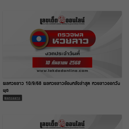
ผลหวยลาว 10/9/68 ผลหวยลาวย้อนหลังล่าสุด หวยลาวออกวัน
พุธ
ผลหวยลาว