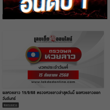
แนวทางหวยลาว 11/3/2569 เลขเด็ดพาถูกหวยลาววันนี้อยู่ที่นี่
หวยลาว
ผลหวยลาว 15/9/68 ตรวจหวยลาวล่าสุดวันนี้ ผลหวยลาวออก
วันจันทร์
ผลหวยลาว