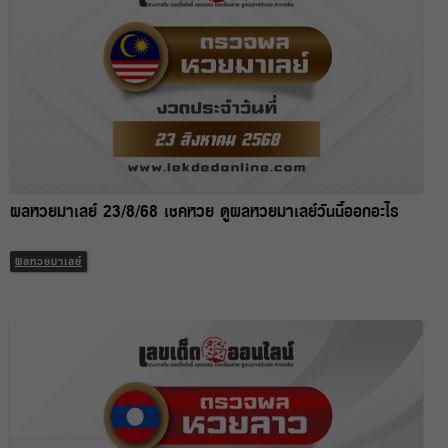
ผลหวยมาเลย์ 23/8/68 เชคหวย ดูผลหวยมาเลย์วันนี้ออกอะไร
ผลหวยมาเลย์