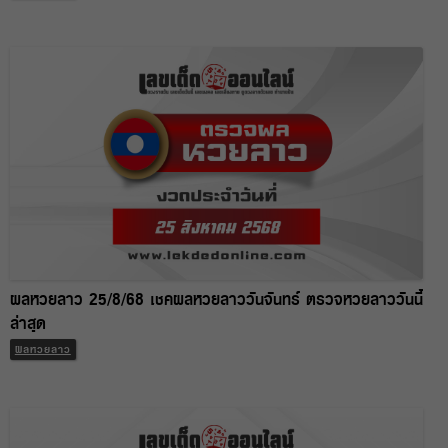
ผลหวยลาว 25/8/68 เชคผลหวยลาววันจันทร์ ตรวจหวยลาววันนี้
ล่าสุด
ผลหวยลาว