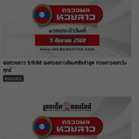
ผลหวยลาว 5/9/68 ผลหวยลาวย้อนหลังล่าสุด หวยลาวออกวัน
ศุกร์
ผลหวยลาว