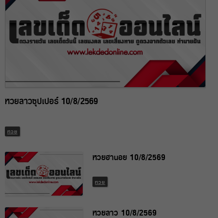
หวยลาวซุปเปอร์ 10/8/2569
หวย
หวยฮานอย 10/8/2569
หวย
หวยลาว 10/8/2569