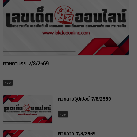
หวยฮานอย 7/8/2569
หวย
หวยลาวซุปเปอร์ 7/8/2569
หวย
หวยลาว 7/8/2569