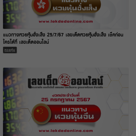
แนวทางหวยหุ้นฮั่งเส็ง 25/7/67 เลขเด็ดหวยหุ้นฮั่งเส็ง เช็คก่อน
ใครได้ที่ เลขเด็ดออนไลน์
หวยหุ้น