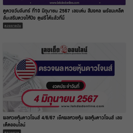
ดูดวงวันจันทร์ ที่10 มิถุนายน 2567 เลขเด่น สีมงคล พร้อมเคล็ด
ลับเสริมดวงให้ปัง ดูฟรีได้แล้วที่นี่
ดวงรายวัน
ผลหวยหุ้นดาวโจนส์ 4/6/67 เช็คผลหวยหุ้น ผลหุ้นดาวโจนส์ เลข
เด็ดออนไลน์
ตรวจหวย