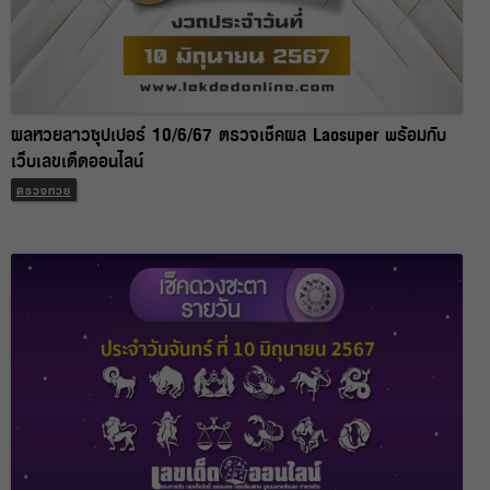
ผลหวยลาวซุปเปอร์ 10/6/67 ตรวจเช็คผล Laosuper พร้อมกับ
เว็บเลขเด็ดออนไลน์
ตรวจหวย