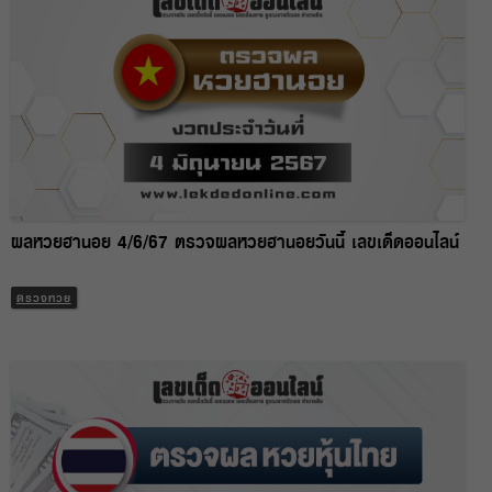
ผลหวยฮานอย 4/6/67 ตรวจผลหวยฮานอยวันนี้ เลขเด็ดออนไลน์
ตรวจหวย