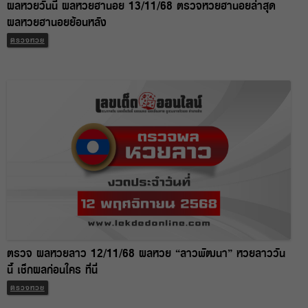
ผลหวยวันนี้ ผลหวยฮานอย 13/11/68 ตรวจหวยฮานอยล่าสุด
ผลหวยฮานอยย้อนหลัง
ตรวจหวย
ตรวจ ผลหวยลาว 12/11/68 ผลหวย “ลาวพัฒนา” หวยลาววัน
นี้ เช็กผลก่อนใคร ที่นี่
ตรวจหวย