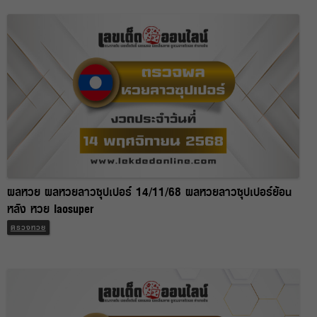
ผลหวย ผลหวยลาวซุปเปอร์ 14/11/68 ผลหวยลาวซุปเปอร์ย้อน
หลัง หวย laosuper
ตรวจหวย