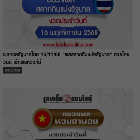
ผลหวยรัฐบาลไทย 16/11/68 “ผลสลากกินแบ่งรัฐบาล” หวยไทย
วันนี้ เช็กผลหวยที่นี่
ตรวจหวย