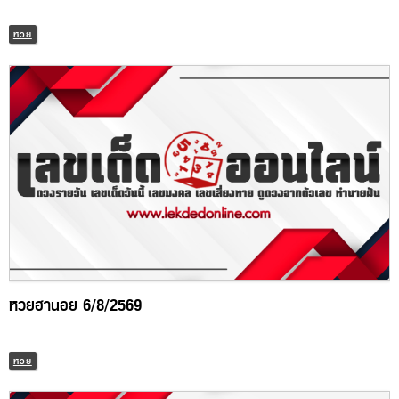
หวย
หวยฮานอย 6/8/2569
หวย