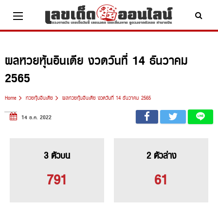
Skip
to
content
ผลหวยหุ้นอินเดีย งวดวันที่ 14 ธันวาคม
2565
Home
หวยหุ้นอินเดีย
ผลหวยหุ้นอินเดีย งวดวันที่ 14 ธันวาคม 2565
14 ธ.ค. 2022
3 ตัวบน
2 ตัวล่าง
791
61