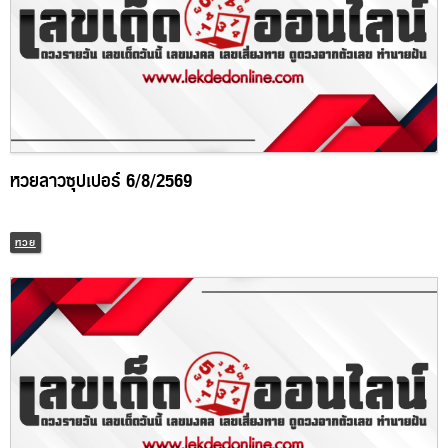
หวยลาวซุปเปอร์ 6/8/2569
หวย