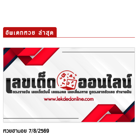
อัพเดทหวย ล่าสุด
หวยฮานอย 7/8/2569