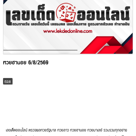
หวยฮานอย 6/8/2569
หวย
เลขเด็ดออนไลน์ ตรวจผลหวยรัฐบาล หวยลาว หวยฮานอย หวยมาเลย์ รวบรวมทุกอย่าง