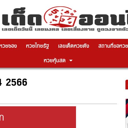
หวยซอง
หวยไทยรัฐ
เลขเด็ดหวยดัง
สถานที่ขอหว
หวยหุ้นสด
04 2566
อก