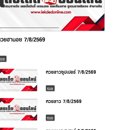
หวยฮานอย 7/8/2569
หวย
หวยลาวซุปเปอร์ 7/8/2569
หวย
หวยลาว 7/8/2569
หวย