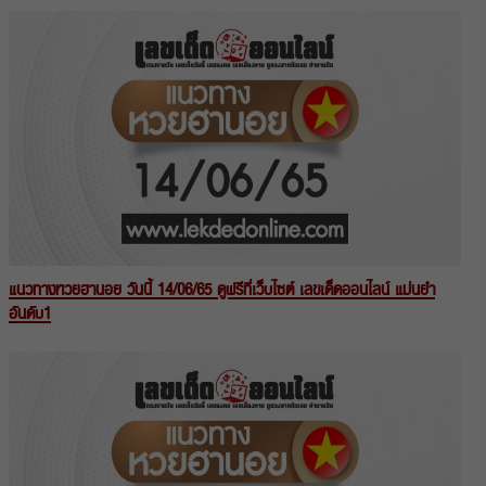
แนวทางหวยฮานอย วันนี้ 14/06/65 ดูฟรีที่เว็บไซต์ เลขเด็ดออนไลน์ แม่นยำ
อันดับ1