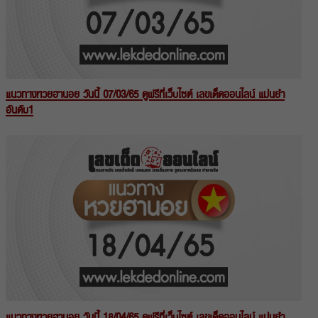
แนวทางหวยฮานอย วันนี้ 07/03/65 ดูฟรีที่เว็บไซต์ เลขเด็ดออนไลน์ แม่นยำ
อันดับ1
แนวทางหวยฮานอย วันนี้ 18/04/65 ดูฟรีที่เว็บไซต์ เลขเด็ดออนไลน์ แม่นยำ