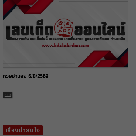
หวยฮานอย 6/8/2569
หวย
เรื่องน่าสนใจ