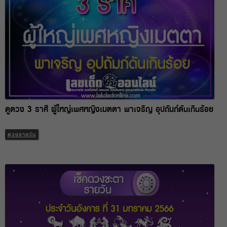
ดูดวง 3 ราศี ผู้ใหญ่เพศหญิงเมตตา พาเจริญ อุปถัมภ์ดันเกินร้อย
ดวงรายวัน