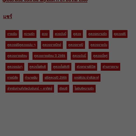
แชร์
การเงิน
ความรัก
ดวง
ดวงวันนี้
ดูดวง
ดูดวงความรัก
ดูดวงฟรี
ดูดวงฟรีดูดวงแม่น ๆ
ดูดวงรายปักษ์
ดูดวงรายปี
ดูดวงรายวัน
ดูดวงรายเดือน
ดูดวงรายเดือน ปี 2565
ดูดวงวันนี้
ดูดวงเนื้อคู่
ดูดวงแม่นๆ
ดูดวงไพ่ยิบซี
ดูดวงไพ่ยิปซี
ด้วยกราฟชีวิต
ด้านการงาน
ทายนิสัย
ทำนายฝัน
ฟรีดูดวงปี 2565
ฤกษ์ดีประจำสัปดาห์
สำหรับท่านที่เกิดวันจันทร์ – อาทิตย์
เซียมซี
ไพ่ยิบซีความรัก