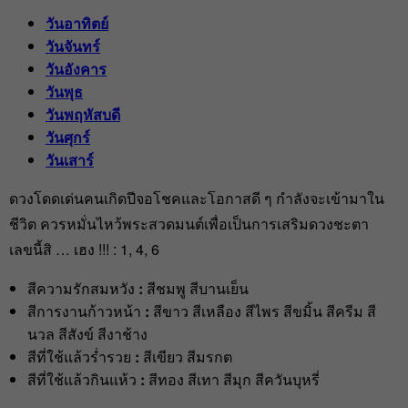
วันอาทิตย์
วันจันทร์
วันอังคาร
วันพุธ
วันพฤหัสบดี
วันศุกร์
วันเสาร์
ดวงโดดเด่นคนเกิดปีจอโชคและโอกาสดี ๆ กำลังจะเข้ามาใน
ชีวิต ควรหมั่นไหว้พระสวดมนต์เพื่อเป็นการเสริมดวงชะตา
เลขนี้สิ … เฮง !!! : 1, 4, 6
สีความรักสมหวัง
:
สีชมพู สีบานเย็น
สีการงานก้าวหน้า
:
สีขาว สีเหลือง สีไพร สีขมิ้น สีครีม สี
นวล สีสังข์ สีงาช้าง
สีที่ใช้แล้วร่ำรวย
:
สีเขียว สีมรกต
สีที่ใช้แล้วกินแห้ว
:
สีทอง สีเทา สีมุก สีควันบุหรี่