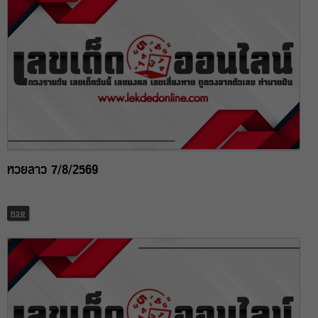
หวยลาว 7/8/2569
หวย