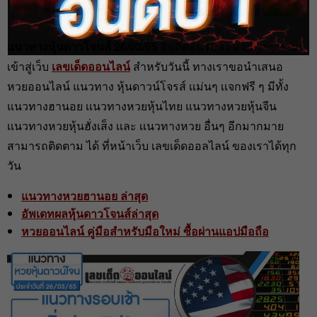
heng99
25 มี.ค. 2022
แนวทางหุ้นดาวโจนส์ 26/03/65
ยินดีต้อนรับคอหวยทุกๆ ท่าน
เข้าสู่เว็บ
เลขเด็ดออนไลน์
สำหรับวันนี้ ทางเราขอนำเสนอ
หวยออนไลน์ แนวทาง หุ้นดาวน์โจรส์ เเม่นๆ เเจกฟรี ๆ มีทั้ง
แนวทางฮานอย เเนวทางหวยหุ้นไทย แนวทางหวยหุ้นจีน
เเนวทางหวยหุ้นฮั่งเส็ง เเละ เเนวทางหวย อื่นๆ อีกมากมาย
สามารถติดตาม ได้ ที่หน้าเว็บ เลขเด็ดออลไลน์ ของเราได้ทุก
วัน
แนวทางหวยฮานอย ล่าสุด
อัพเดทผลหุ้นดาวโจนส์ล่าสุด
หวยออนไลน์ คู่มือสำหรับมือใหม่ ซื้อผ่านแอปมือถือ