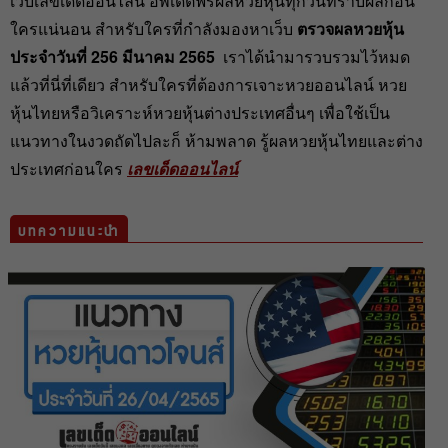
เว็บเลขเด็ดออนไลน์ อัพเดตฟรีผลหวยหุ้นทุกวันทราบผลก่อน
ใครแน่นอน สำหรับใครที่กำลังมองหาเว็บ
ตรวจผลหวยหุ้น
ประจำวันที่ 256 มีนาคม 2565
เราได้นำมารวบรวมไว้หมด
แล้วที่นี่ที่เดียว สำหรับใครที่ต้องการเจาะหวยออนไลน์ หวย
หุ้นไทยหรือวิเคราะห์หวยหุ้นต่างประเทศอื่นๆ เพื่อใช้เป็น
แนวทางในงวดถัดไปละก็ ห้ามพลาด รู้ผลหวยหุ้นไทยและต่าง
ประเทศก่อนใคร
เลขเด็ดออนไลน์
บทความแนะนำ