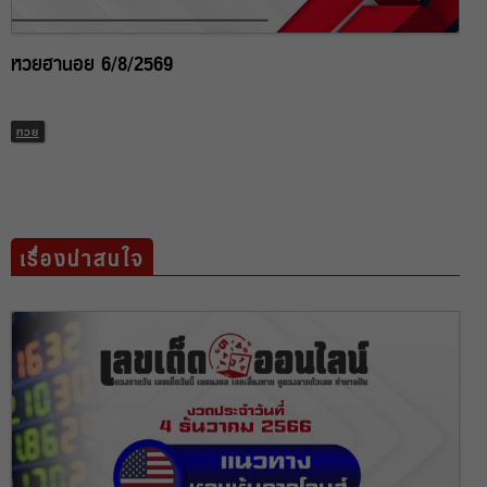
หวยฮานอย 6/8/2569
หวย
เรื่องน่าสนใจ