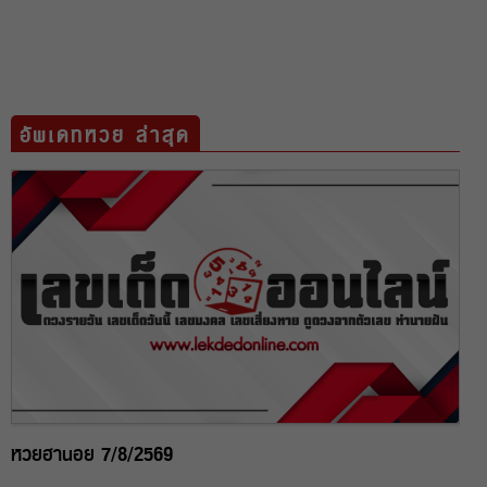
อัพเดทหวย ล่าสุด
หวยฮานอย 7/8/2569