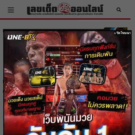
Skip
to
content
x ปิดโฆษณา
แนวทางหวยหุ้นดาวโจนส์ 26/03/65 แจก
ฟรีแนวทางวันนี้ ตรวจดูผลหุ้นก่อนใคร ที่นี่
Home
หวยหุ้น
แนวทางหวยหุ้นดาวโจนส์ 26/03/65 แจกฟรีแนวทางวันนี้ ตรวจดูผลหุ้นก่อนใคร ที่นี่