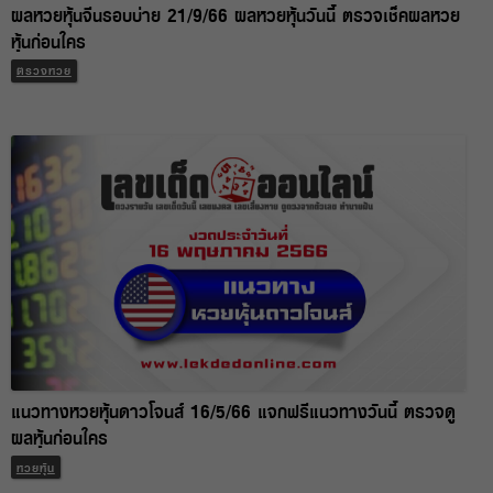
ผลหวยหุ้นจีนรอบบ่าย 21/9/66 ผลหวยหุ้นวันนี้ ตรวจเช็คผลหวย
หุ้นก่อนใคร
ตรวจหวย
แนวทางหวยหุ้นดาวโจนส์ 16/5/66 แจกฟรีแนวทางวันนี้ ตรวจดู
ผลหุ้นก่อนใคร
หวยหุ้น