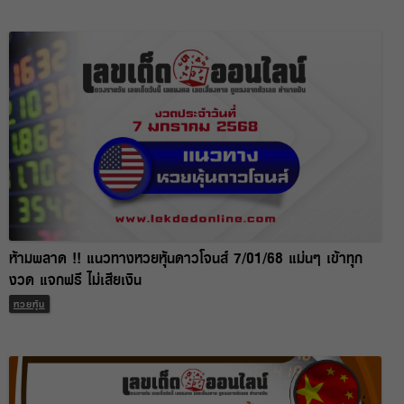
ห้ามพลาด !! แนวทางหวยหุ้นดาวโจนส์ 7/01/68 แม่นๆ เข้าทุก
งวด แจกฟรี ไม่เสียเงิน
หวยหุ้น