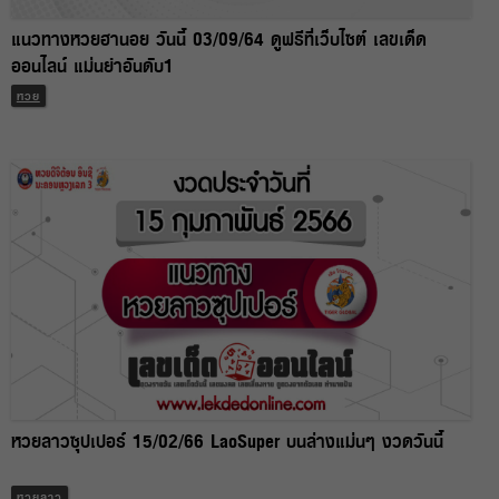
แนวทางหวยฮานอย วันนี้ 03/09/64 ดูฟรีที่เว็บไซต์ เลขเด็ด
ออนไลน์ แม่นยำอันดับ1
หวย
หวยลาวซุปเปอร์ 15/02/66 LaoSuper บนล่างแม่นๆ งวดวันนี้
หวยลาว