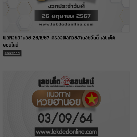
ผลหวยฮานอย 26/6/67 ตรวจผลหวยฮานอยวันนี้ เลขเด็ด
ออนไลน์
ตรวจหวย