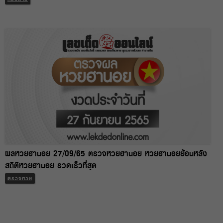
ผลหวยฮานอย 27/09/65 ตรวจหวยฮานอย หวยฮานอยย้อนหลัง
สถิติหวยฮานอย รวดเร็วที่สุด
ตรวจหวย