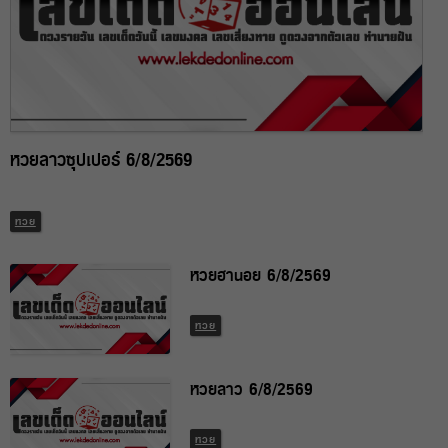
หวยลาวซุปเปอร์ 6/8/2569
หวย
หวยฮานอย 6/8/2569
หวย
หวยลาว 6/8/2569
หวย