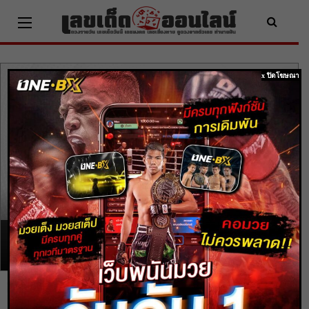
Skip
หวย
หวยฮานอย
to
แนวทางหวยฮานอย
content
วันนี้ 20/03/65 ดูฟรี
x ปิดโฆษณา
ที่เว็บไซต์ เลขเด็ด
ออนไลน์ แม่นยำ
อันดับ1
โดย
admin
-
19 มี.ค. 2022