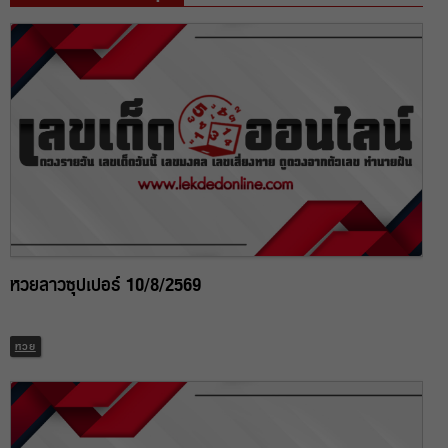
หวยลาวซุปเปอร์ 10/8/2569
หวย