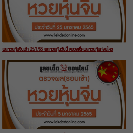
ผลหวยหุ้นจีนเช้า 25/1/65 ผลหวยหุ้นวันนี้ ตรวจเช็คผลหวยหุ้นก่อนใคร