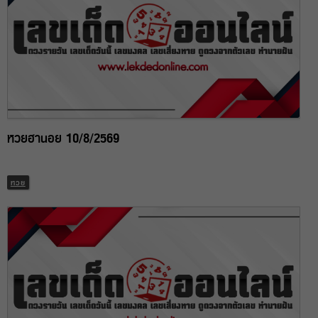
หวยฮานอย 10/8/2569
หวย