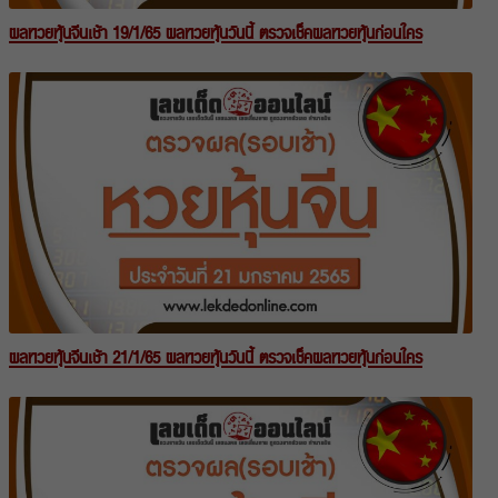
ผลหวยหุ้นจีนเช้า 19/1/65 ผลหวยหุ้นวันนี้ ตรวจเช็คผลหวยหุ้นก่อนใคร
ผลหวยหุ้นจีนเช้า 21/1/65 ผลหวยหุ้นวันนี้ ตรวจเช็คผลหวยหุ้นก่อนใคร