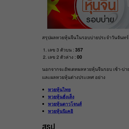
สรุปผลหวยหุ้นจีนในรอบบ่ายประจำวันจันทร์ท
เลข 3 ตัวบน :
357
เลข 2 ตัวล่าง :
00
นอกจากจะอัพเดทผลหวยหุ้นจีนรอบ เช้า-บ่าย
และผลหวยหุ้นต่างประเทศ อย่าง
หวยหุ้นไทย
หวยหุ้นฮั่งเส็ง
หวยหุ้นดาวโจนส์
หวยหุ้นนิเคอิ
สรุป