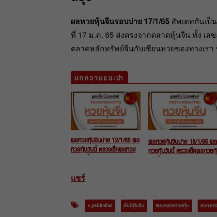
ผลหวยหุ้นจีนรอบบ่าย 17/1/65
อัพเดทกันเป็น
ที่ 17 ม.ค. 65 ส่งตรงจากตลาดหุ้นจีน ทั้ง เ
ตลาดหลักทรัพย์จีนกับเซียนหวยของทางเรา รู้
บทความแนะนำ
ผลหวยหุ้นจีนบ่าย 12/1/65 ผล
ผลหวยหุ้นจีนบ่าย 18/1/65 ผล
หวยหุ้นวันนี้ ตรวจเช็คผลหวย
หวยหุ้นวันนี้ ตรวจเช็คผลหวยหุ
หุ้นก่อนใคร
ก่อนใคร
แชร์
s;ps6ho0uo
ดัชนีหุ้นจีน
ตรวจผลหวยหุ้น
ตลาดหลั