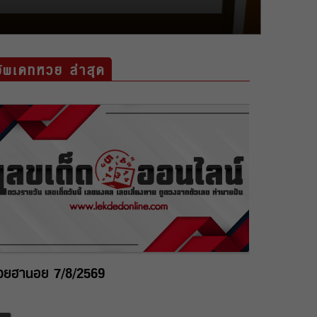
อัพเดทหวย ล่าสุด
วยฮานอย 7/8/2569