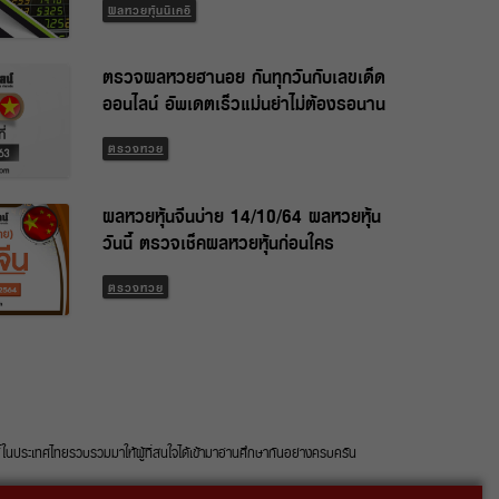
ผลหวยหุ้นนิเคอิ
ตรวจผลหวยฮานอย กันทุกวันกับเลขเด็ด
ออนไลน์ อัพเดตเร็วแม่นยำไม่ต้องรอนาน
ตรวจหวย
ผลหวยหุ้นจีนบ่าย 14/10/64 ผลหวยหุ้น
วันนี้ ตรวจเช็คผลหวยหุ้นก่อนใคร
ตรวจหวย
ประเทศไทยรวบรวมมาให้ผู้ที่สนใจได้เข้ามาอ่านศึกษากันอย่างครบครัน