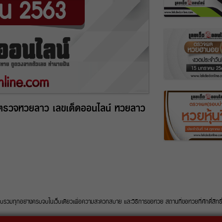
ตรวจหวยลาว เลขเด็ดออนไลน์ หวยลาว
ุกอย่างครบจบในเว็บเดียวเพื่อความสะดวกสบาย และวิธีการขอหวย สถานที่ขอหวยที่ศักดิ์สิทธิ์ใน