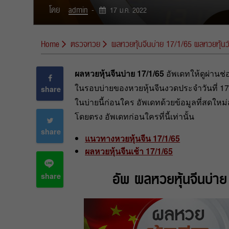
โดย
admin
-
17 ม.ค. 2022
Home
ตรวจหวย
ผลหวยหุ้นจีนบ่าย 17/1/65 ผลหวยหุ้นวั
ผลหวยหุ้นจีนบ่าย 17
/1/65
อัพเดทให้ดูผ่านช
ในรอบบ่ายของหวยหุ้นจีนงวดประจำวันที่ 1
share
ในบ่ายนี้ก่อนใคร อัพเดทด้วยข้อมูลที่สดให
โดยตรง อัพเดทก่อนใครที่นี้เท่านั้น
share
แนวทางหวยหุ้นจีน 17/1/65
ผลหวยหุ้นจีนเช้า 17/1/65
อัพ ผลหวยหุ้นจีนบ่าย
share