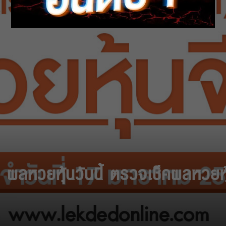
 ผลหวยหุ้นวันนี้ ตรวจเช็คผลหวยหุ