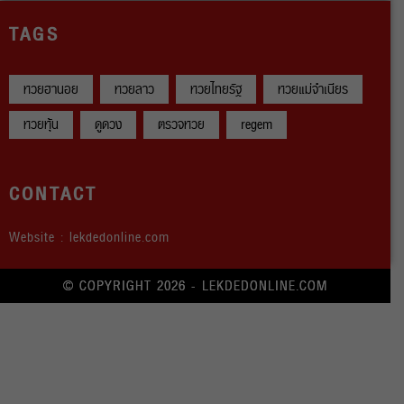
TAGS
หวยฮานอย
หวยลาว
หวยไทยรัฐ
หวยแม่จำเนียร
หวยหุ้น
ดูดวง
ตรวจหวย
regem
CONTACT
Website : lekdedonline.com
© COPYRIGHT 2026 - LEKDEDONLINE.COM