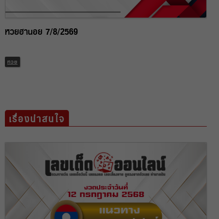
หวยฮานอย 7/8/2569
หวย
เรื่องน่าสนใจ