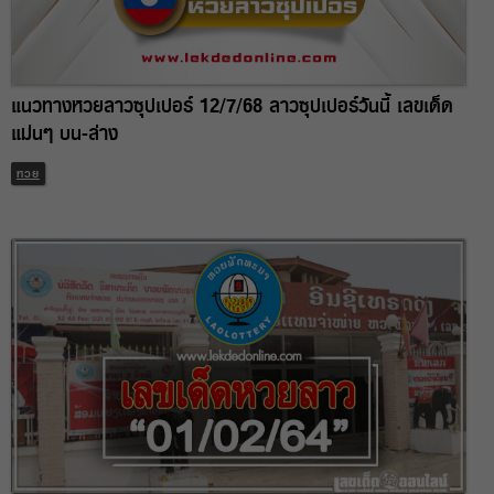
แนวทางหวยลาวซุปเปอร์ 12/7/68 ลาวซุปเปอร์วันนี้ เลขเด็ด
แม่นๆ บน-ล่าง
หวย