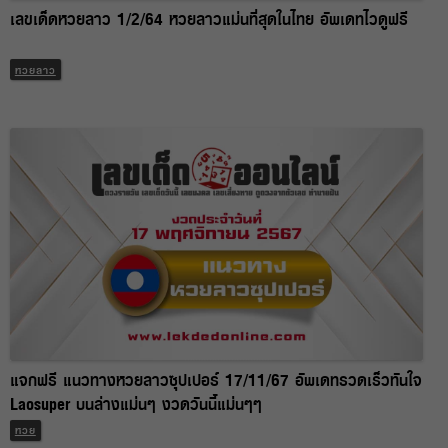
เลขเด็ดหวยลาว 1/2/64 หวยลาวแม่นที่สุดในไทย อัพเดทไวดูฟรี
หวยลาว
แจกฟรี แนวทางหวยลาวซุปเปอร์ 17/11/67 อัพเดทรวดเร็วทันใจ
Laosuper บนล่างแม่นๆ งวดวันนี้แม่นๆๆ
หวย