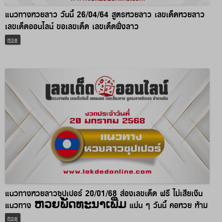
แนวทางหวยลาว วันนี้ 26/04/64 สูตรหวยลาว เลขเด็ดหวยลาว
เลขเด็ดออนไลน์ ขอเลขเด็ด เลขเด็ดฝั่งลาว
หวย
แนวทางหวยลาวซุปเปอร์ 20/01/68 ส่องเลขเด็ด ฟรี ไม่เสียเงิน
แนวทาง ຫວຍພັດທະນາເພີ່ມ แม่น ๆ วันนี้ คอหวย ห้าม
พลาด !!!
หวย