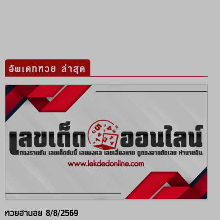
อัพเดทหวย ล่าสุด
หวยฮานอย 8/8/2569