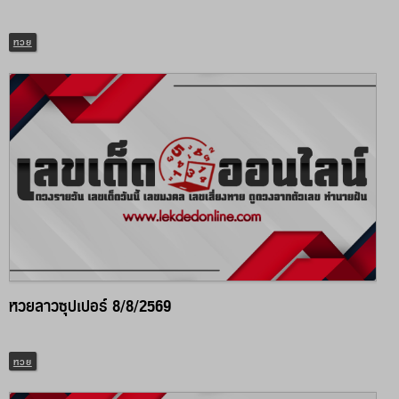
หวย
หวยลาวซุปเปอร์ 8/8/2569
หวย