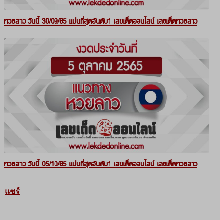
หวยลาว วันนี้ 30/09/65 แม่นที่สุดอันดับ1 เลขเด็ดออนไลน์ เลขเด็ดหวยลาว
หวยลาว วันนี้ 05/10/65 แม่นที่สุดอันดับ1 เลขเด็ดออนไลน์ เลขเด็ดหวยลาว
แชร์