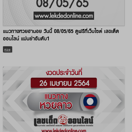
แนวทางหวยฮานอย วันนี้ 08/05/65 ดูฟรีที่เว็บไซต์ เลขเด็ด
ออนไลน์ แม่นยำอันดับ1
หวย