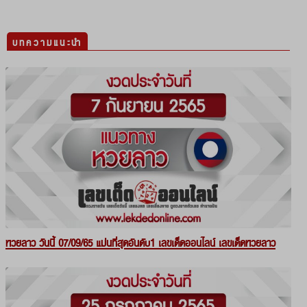
บทความแนะนำ
หวยลาว วันนี้ 07/09/65 แม่นที่สุดอันดับ1 เลขเด็ดออนไลน์ เลขเด็ดหวยลาว