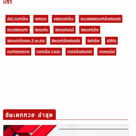
แชร์
ดัชนี หวยหุ้นไทย
ดูผลหวย
ดูผลหวยหุ้นไทย
ตรวจผลผลหวยหุ้นไทยย้อนหลัง
ตรวจผลหวยหุ้น
ผลหวยหุ้น
ผลหวยหุ้นวันนี้
ผลหวยหุ้นไทย
ผลหวยหุ้นไทยช่อง 9 บน-ล่าง
ผลหวยหุ้นไทยย้อนหลัง
ผลหุ้นไทย
สถิติหุ้น
หวยหุ้นช่องตลาด
หวยหุ้นไทย รายวัน
หวยหุ้นไทยย้อนหลัง
หวยออนไลน์
อัพเดทหวย ล่าสุด