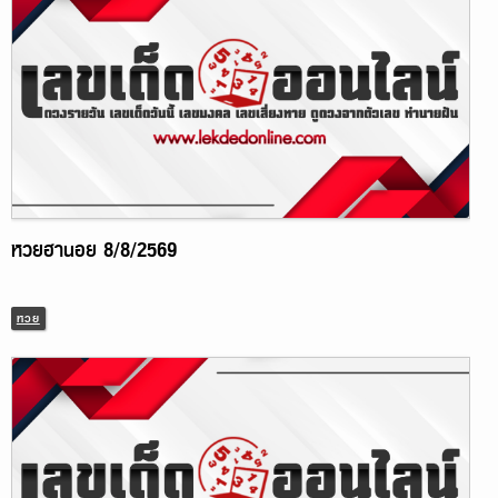
หวยฮานอย 8/8/2569
หวย