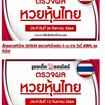
เช็คผลหวยหุ้นไทย 30/08/64 ผลหวยหุ้นไทยช่อง 9 บน-ล่าง วันนี้ สถิติหุ้น ผล
หุ้นไทย