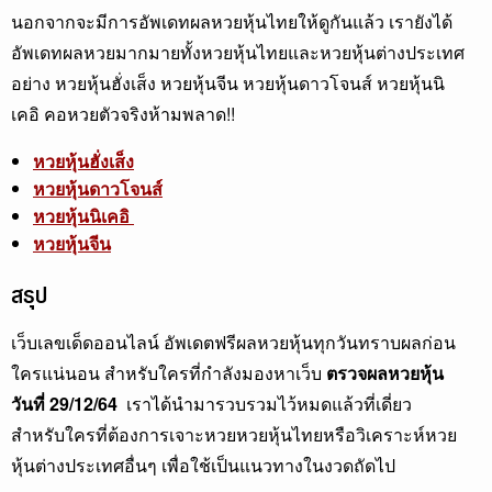
นอกจากจะมีการอัพเดทผลหวยหุ้นไทยให้ดูกันแล้ว เรายังได้
อัพเดทผลหวยมากมายทั้งหวยหุ้นไทยและหวยหุ้นต่างประเทศ
อย่าง หวยหุ้นฮั่งเส็ง หวยหุ้นจีน หวยหุ้นดาวโจนส์ หวยหุ้นนิ
เคอิ คอหวยตัวจริงห้ามพลาด!!
หวยหุ้นฮั่งเส็ง
หวยหุ้นดาวโจนส์
หวยหุ้นนิเคอิ
หวยหุ้นจีน
สรุป
เว็บเลขเด็ดออนไลน์ อัพเดตฟรีผลหวยหุ้นทุกวันทราบผลก่อน
ใครแน่นอน สำหรับใครที่กำลังมองหาเว็บ
ตรวจผลหวยหุ้น
วันที่ 29/12/64
เราได้นำมารวบรวมไว้หมดแล้วที่เดี่ยว
สำหรับใครที่ต้องการเจาะหวยหวยหุ้นไทยหรือวิเคราะห์หวย
หุ้นต่างประเทศอื่นๆ เพื่อใช้เป็นแนวทางในงวดถัดไป