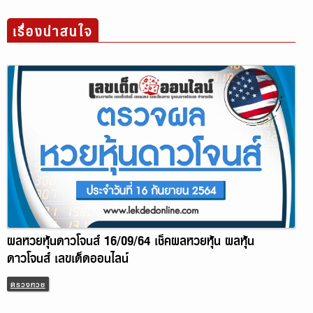
เรื่องน่าสนใจ
ผลหวยหุ้นดาวโจนส์ 16/09/64 เช็คผลหวยหุ้น ผลหุ้น
ดาวโจนส์ เลขเด็ดออนไลน์
ตรวจหวย