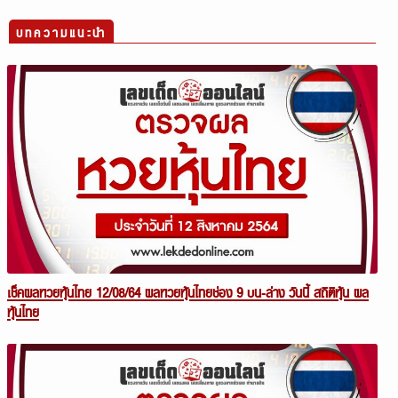
บทความแนะนำ
เช็คผลหวยหุ้นไทย 12/08/64 ผลหวยหุ้นไทยช่อง 9 บน-ล่าง วันนี้ สถิติหุ้น ผล
หุ้นไทย