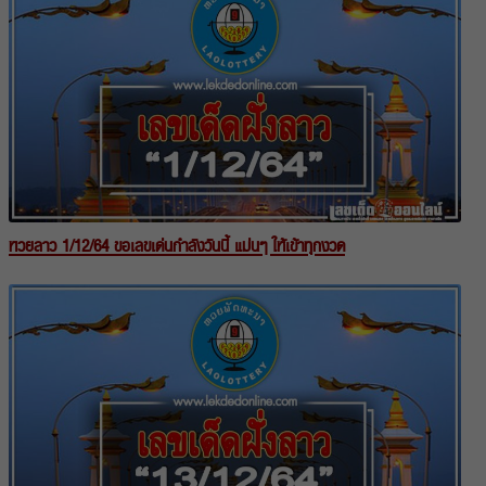
หวยลาว 1/12/64 ขอเลขเด่นกำลังวันนี้ แม่นๆ ให้เข้าทุกงวด