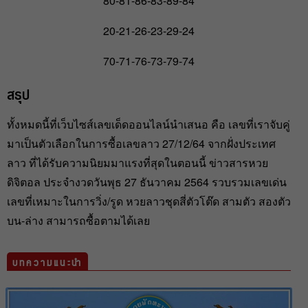
80-81-86-83-89-84
20-21-26-23-29-24
70-71-76-73-79-74
สรุป
ทั้งหมดนี้ที่เว็บไซส์เลขเด็ดออนไลน์นำเสนอ คือ เลขที่เราจับคู่
มาเป็นตัวเลือกในการซื้อเลขลาว 27/12/64 จากฝั่งประเทศ
ลาว ที่ได้รับความนิยมมาแรงที่สุดในตอนนี้ ข่าวสารหวย
ดิจิตอล ประจำงวดวันพุธ 27 ธันวาคม 2564 รวบรวมเลขเด่น
เลขที่เหมาะในการวิ่ง/รูด หวยลาวชุดสี่ตัวโต๊ด สามตัว สองตัว
บน-ล่าง สามารถซื้อตามได้เลย
บทความแนะนำ