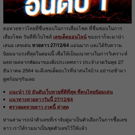
admin
26 ธ.ค. 2021
แจกฟรีแนวทางหวยดิจิตอลแม่นๆ จากฝั่งประเทศลาว สำหรับ
คอหวยชาวไทยที่ชื่นชอบในการเสี่ยงโชค ที่ชื่นชอบในการ
เสี่ยงโชค วันที่ที่เว็บไซส์
เลขเด็ดออนไลน์
ของเราก็จะมานำ
เสนอ เลขเด่น
หวยลาว 27/12/64
แม่นมาก และได้รับความ
นิยมมาแรงที่สุดในตอนนี้ เพื่อให้เป็นแนวทางในการวิเคราะห์
ผลหวยสลากพัฒนาของฝั่งประเทศลาว ประจำงวดวันพุธ 27
ธันวาคม 2564 จะมีเลขเด็ดอะไรที่น่าสนใจบ้าง อย่ารอช้ามา
ดูพร้อมๆกันเลย
แนะนำ 10 อันดับเว็บหวยที่ดีที่สุด ที่คนไทยนิยมเล่น
แนวทางหวยลาววันนี้ 27/12/64
ตรวจผลหวยลาว งวดนี้ ล่าสุด
ท่านสามารถนำตัวเลขที่เราจับคู่มาเป็นตัวเลือกในการซื้อเลข
ลาว เราได้รวมมาเป็นชุดตัวเลขไว้ให้แล้ว