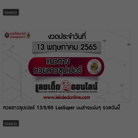
หวยลาว
หวยลาวซุปเปอร์ 13/5/65 LaoSuper บนล่างแม่นๆ งวดวันนี้
หวยลาว