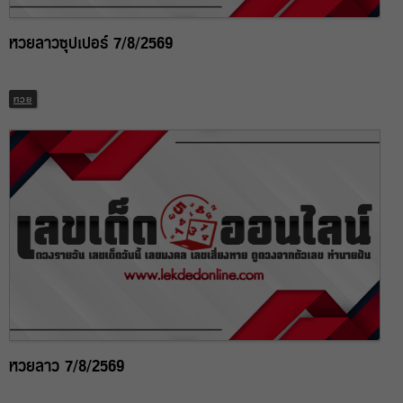
หวยลาวซุปเปอร์ 7/8/2569
หวย
หวยลาว 7/8/2569