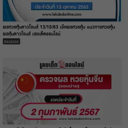
ผลหวยหุ้นดาวโจนส์ 13/10/63 เช็คผลหวยหุ้น แนวทางหวยหุ้น
ผลหุ้นดาวโจนส์ เลขเด็ดออนไลน์
ตรวจหวย