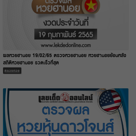
ผลหวยฮานอย 19/02/65 ตรวจหวยฮานอย หวยฮานอยย้อนหลัง
สถิติหวยฮานอย รวดเร็วที่สุด
ตรวจหวย