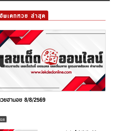
อัพเดทหวย ล่าสุด
วยฮานอย 8/8/2569
วย