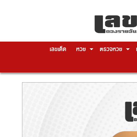
Skip
to
content
เลขเด็ด
หวย
ตรวจหวย
ห