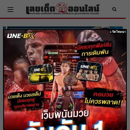
Skip
to
content
x ปิดโฆษณา
ผลหวยหุ้นดาวโจนส์ 22/12/64 เช็คผลหวย
หุ้น ผลหุ้นดาวโจนส์ เลขเด็ดออนไลน์
Home
ตรวจหวย
ผลหวยหุ้นดาวโจนส์ 22/12/64 เช็คผลหวยหุ้น ผลหุ้นดาวโจนส์ เลขเด็ดออนไลน์