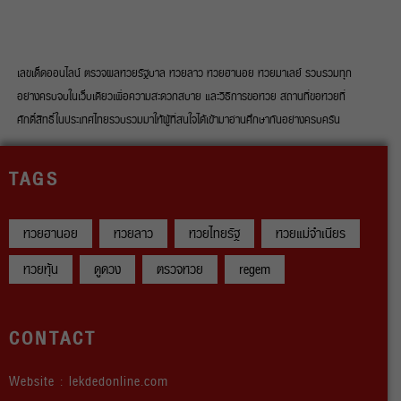
เลขเด็ดออนไลน์ ตรวจผลหวยรัฐบาล หวยลาว หวยฮานอย หวยมาเลย์ รวบรวมทุก
อย่างครบจบในเว็บเดียวเพื่อความสะดวกสบาย และวิธีการขอหวย สถานที่ขอหวยที่
ศักดิ์สิทธิ์ในประเทศไทยรวบรวมมาให้ผู้ที่สนใจได้เข้ามาอ่านศึกษากันอย่างครบครัน
TAGS
หวยฮานอย
หวยลาว
หวยไทยรัฐ
หวยแม่จำเนียร
หวยหุ้น
ดูดวง
ตรวจหวย
regem
CONTACT
Website : lekdedonline.com