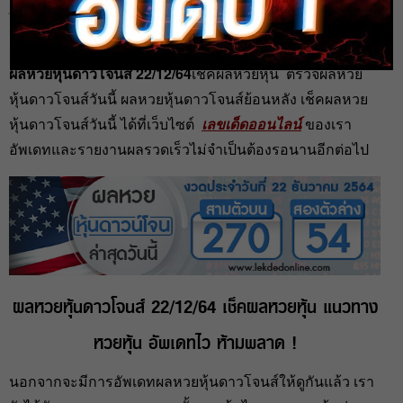
heng99
22 ธ.ค. 2021
ผลหวยหุ้นดาวโจนส์ 22/12/64
เช็คผลหวยหุ้น ตรวจผลหวย
หุ้นดาวโจนส์วันนี้ ผลหวยหุ้นดาวโจนส์ย้อนหลัง เช็คผลหวย
หุ้นดาวโจนส์วันนี้ ได้ที่เว็บไซต์
เลขเด็ดออนไลน์
ของเรา
อัพเดทและรายงานผลรวดเร็วไม่จำเป็นต้องรอนานอีกต่อไป
ผลหวยหุ้นดาวโจนส์ 22/12/64 เช็คผลหวยหุ้น แนวทาง
หวยหุ้น อัพเดทไว ห้ามพลาด !
นอกจากจะมีการอัพเดทผลหวยหุ้นดาวโจนส์ให้ดูกันแล้ว เรา