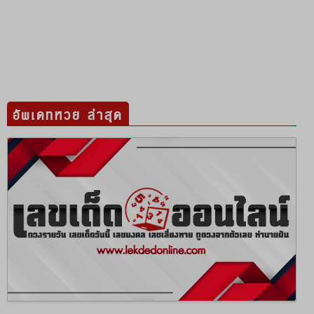
อัพเดทหวย ล่าสุด