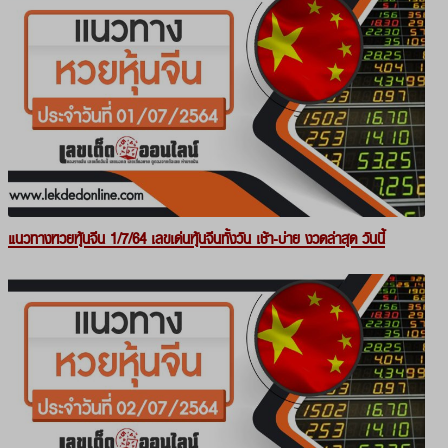
แนวทางหวยหุ้นจีน 1/7/64 เลขเด่นหุ้นจีนทั้งวัน เช้า-บ่าย งวดล่าสุด วันนี้