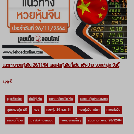
แนวทางหวยหุ้นจีน 26/11/64 เลขเด่นหุ้นจีนทั้งวัน เช้า-บ่าย งวดล่าสุด วันนี้
แชร์
s;ps6ho0uo
ดัชนีหุ้นจีน
ตลาดหลักทรัพย์จีน
ผลหวยหุ้นต่างประเทศ
สูตรหวยหุ้น ฟรี
หวย
หวยหุ้น 20 ธ.ค. 64
หวยหุ้นจีน แม่นๆ
หวยเด่นจีน
หุ้นเด่นทั้งวัน
เจาะสถิติหวยหุ้นจีน
เลขหวยหุ้นเด็ดๆ
แนวทางหวยหุ้น 20/12/64