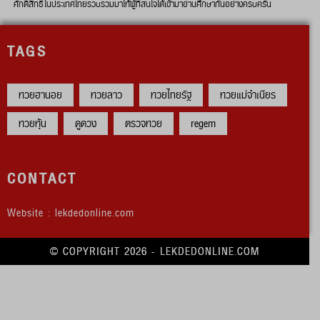
ศักดิ์สิทธิ์ในประเทศไทยรวบรวมมาให้ผู้ที่สนใจได้เข้ามาอ่านศึกษากันอย่างครบครัน
TAGS
หวยฮานอย
หวยลาว
หวยไทยรัฐ
หวยแม่จำเนียร
หวยหุ้น
ดูดวง
ตรวจหวย
regem
CONTACT
Website : lekdedonline.com
© COPYRIGHT 2026 - LEKDEDONLINE.COM