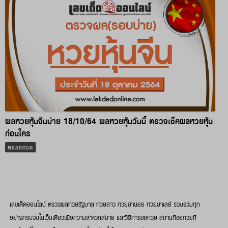
ผลหวยหุ้นจีนบ่าย 18/10/64 ผลหวยหุ้นวันนี้ ตรวจเช็คผลหวยหุ้น
ก่อนใคร
ตรวจหวย
เลขเด็ดออนไลน์ ตรวจผลหวยรัฐบาล หวยลาว หวยฮานอย หวยมาเลย์ รวบรวมทุก
อย่างครบจบในเว็บเดียวเพื่อความสะดวกสบาย และวิธีการขอหวย สถานที่ขอหวยที่