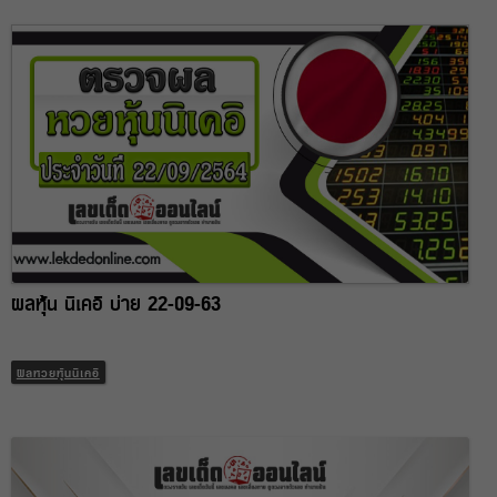
ผลหุ้น นิเคอิ บ่าย 22-09-63
ผลหวยหุ้นนิเคอิ