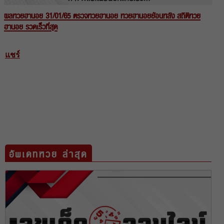
ผลหวยฮานอย 31/01/65 ตรวจหวยฮานอย หวยฮานอยย้อนหลัง สถิติหวย
ฮานอย รวดเร็วที่สุด
แชร์
อัพเดทหวย ล่าสุด