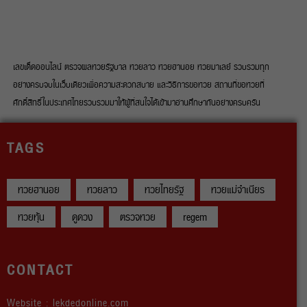
เลขเด็ดออนไลน์ ตรวจผลหวยรัฐบาล หวยลาว หวยฮานอย หวยมาเลย์ รวบรวมทุก
อย่างครบจบในเว็บเดียวเพื่อความสะดวกสบาย และวิธีการขอหวย สถานที่ขอหวยที่
ศักดิ์สิทธิ์ในประเทศไทยรวบรวมมาให้ผู้ที่สนใจได้เข้ามาอ่านศึกษากันอย่างครบครัน
TAGS
หวยฮานอย
หวยลาว
หวยไทยรัฐ
หวยแม่จำเนียร
หวยหุ้น
ดูดวง
ตรวจหวย
regem
CONTACT
Website : lekdedonline.com