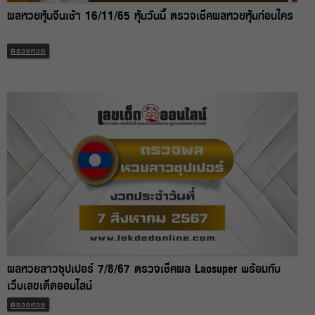
ผลหวยหุ้นจีนเช้า 16/11/65 หุ้นวันนี้ ตรวจเช็คผลหวยหุ้นก่อนใคร
ตรวจหวย
ผลหวยลาวซุปเปอร์ 7/8/67 ตรวจเช็คผล Laosuper พร้อมกับ
เว็บเลขเด็ดออนไลน์
ตรวจหวย