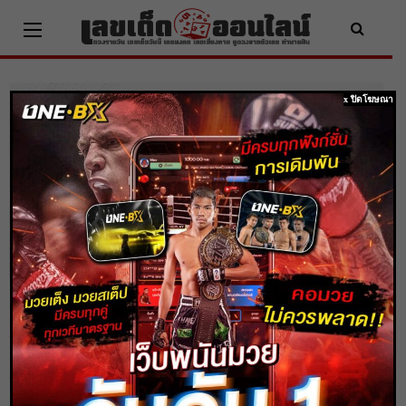
Skip
to
content
x ปิดโฆษณา
ตรวจหวยฮานอย ผลหวยฮานอย 14/12/64
หวยฮานอยย้อนหลัง สถิติหวยฮานอย
รวดเร็วที่สุด