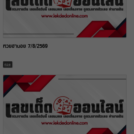
หวยฮานอย 7/8/2569
หวย