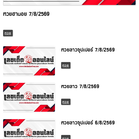
หวยฮานอย 7/8/2569
หวย
หวยลาวซุปเปอร์ 7/8/2569
หวย
หวยลาว 7/8/2569
หวย
หวยลาวซุปเปอร์ 6/8/2569
หวย