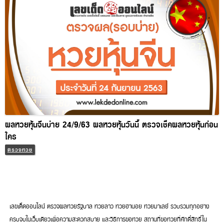
ผลหวยหุ้นจีนบ่าย 24/9/63 ผลหวยหุ้นวันนี้ ตรวจเช็คผลหวยหุ้น
ก่อนใคร
ตรวจหวย
เลขเด็ดออนไลน์ ตรวจผลหวยรัฐบาล หวยลาว หวยฮานอย หวยมาเลย์ รวบรวมทุก
อย่างครบจบในเว็บเดียวเพื่อความสะดวกสบาย และวิธีการขอหวย สถานที่ขอหวยที่
ศักดิ์สิทธิ์ในประเทศไทยรวบรวมมาให้ผู้ที่สนใจได้เข้ามาอ่านศึกษากันอย่างครบครัน