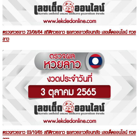
ตรวจหวยลาว 23/08/64 สถิติหวยลาว ผลหวยลาวย้อนหลัง เลขเด็ดออนไลน์
หวยลาว
ตรวจหวยลาว 03/10/65 สถิติหวยลาว ผลหวยลาวย้อนหลัง เลขเด็ดออนไลน์
หวยลาว