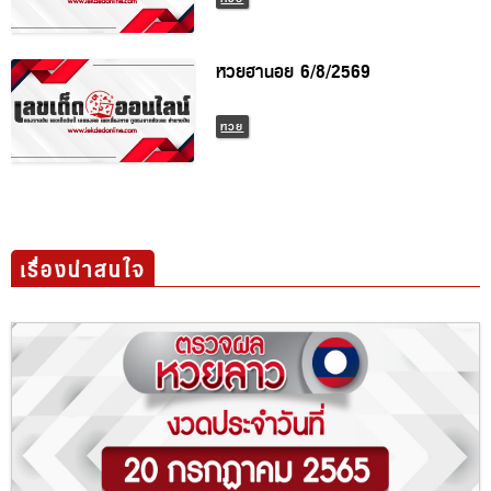
หวยฮานอย 6/8/2569
หวย
เรื่องน่าสนใจ