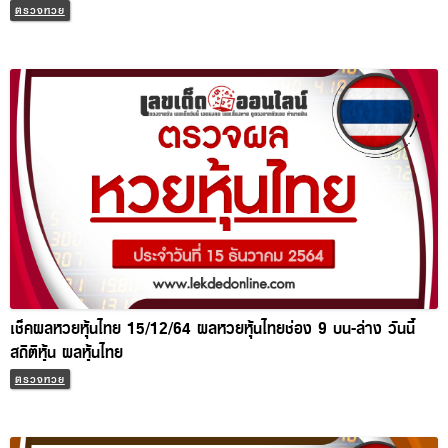
เช็คผลหวยหุ้นไทย 15/12/64 ผลหวยหุ้นไทยช่อง 9 บน-ล่าง วันนี้
สถิติหุ้น ผลหุ้นไทย
ตรวจหวย