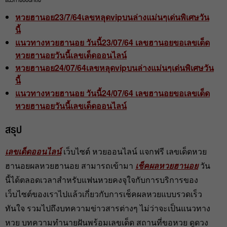
หวยฮานอย23/7/64เลขหลุดvipบนล่างแม่นๆเด่นพิเศษวัน
นี้
แนวทางหวยฮานอย วันนี้23/07/64 เลขฮานอยขอเลขเด็ด
หวยฮานอยวันนี้เลขเด็ดออนไลน์
หวยฮานอย24/07/64เลขหลุดvipบนล่างแม่นๆเด่นพิเศษวัน
นี้
แนวทางหวยฮานอย วันนี้24/07/64 เลขฮานอยขอเลขเด็ด
หวยฮานอยวันนี้เลขเด็ดออนไลน์
สรุป
เลขเด็ดออนไลน์
เว็บไซต์ หวยออนไลน์ แจกฟรี เลขเด็ดหวย
ฮานอยผลหวยฮานอย สามารถเข้ามา
เช็คผลหวยฮานอย
วัน
นี้ได้ตลอดเวลาสำหรับแฟนหวยคงจุใจกับการบริการของ
เว็บไซต์ของเราไปแล้วเกี่ยวกับการเช็คผลหวยแบบรวดเร็ว
ทันใจ รวมไปถึงบทความข่าวสารต่างๆ ไม่ว่าจะเป็นแนวทาง
หวย บทความทำนายฝันพร้อมเลขเด็ด สถานที่ขอหวย ดูดวง