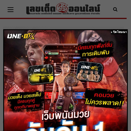
Skip
to
content
x ปิดโฆษณา
แนวทางหวยฮานอย วันนี้ 02/08/64 ดูฟรีที่
เว็บไซต์ เลขเด็ดออนไลน์ แม่นยำอันดับ1
Home
หวย
แนวทางหวยฮานอย วันนี้ 02/08/64 ดูฟรีที่เว็บไซต์ เลขเด็ดออนไลน์ แม่นยำอันดับ1