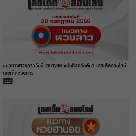
แนวทางหวยลาววันนี้ 28/7/66 แม่นที่สุดอันดับ1 เลขเด็ดออนไลน์
เลขเด็ดหวยลาว
หวย