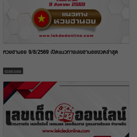
หวยฮานอย 9/8/2569 เปิดแนวทางเลขฮานอยงวดล่าสุด
หวยฮานอย