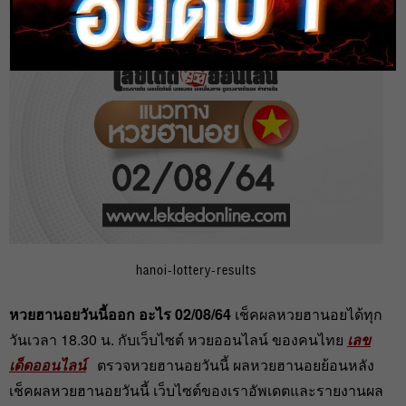
admin
1 ส.ค. 2021
hanoi-lottery-results
หวยฮานอยวันนี้ออก อะไร 02/08/64
เช็คผลหวยฮานอยได้ทุก
วันเวลา 18.30 น. กับเว็บไซต์ หวยออนไลน์ ของคนไทย
เลข
เด็ดออนไลน์
ตรวจหวยฮานอยวันนี้ ผลหวยฮานอยย้อนหลัง
เช็คผลหวยฮานอยวันนี้ เว็บไซต์ของเราอัพเดตและรายงานผล