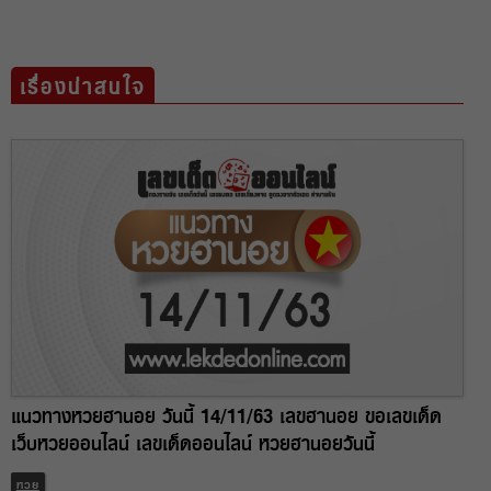
เรื่องน่าสนใจ
แนวทางหวยฮานอย วันนี้ 14/11/63 เลขฮานอย ขอเลขเด็ด
เว็บหวยออนไลน์ เลขเด็ดออนไลน์ หวยฮานอยวันนี้
หวย