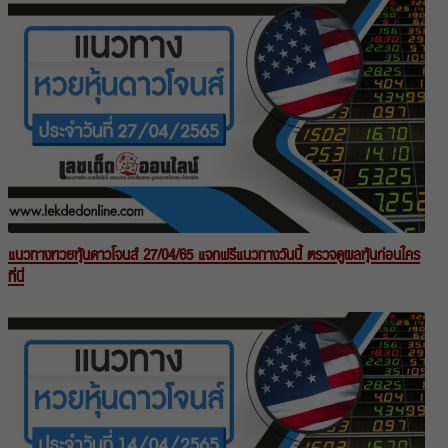
แนวทางหวยหุ้นดาวโจนส์ 27/04/65 แจกฟรีแนวทางวันนี้ ตรวจดูผลหุ้นก่อนใคร
ที่นี่