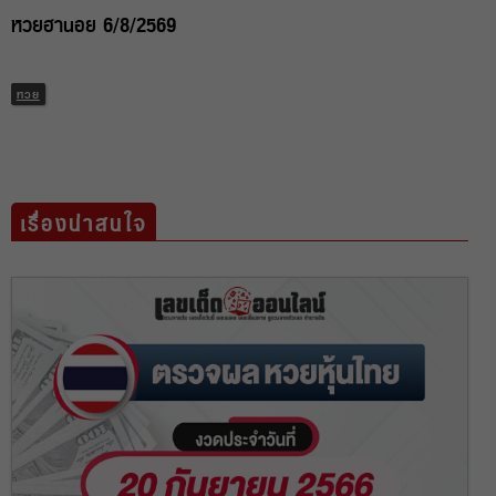
หวยฮานอย 6/8/2569
หวย
เรื่องน่าสนใจ