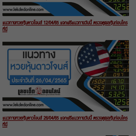
แนวทางหวยหุ้นดาวโจนส์ 12/04/65 แจกฟรีแนวทางวันนี้ ตรวจดูผลหุ้นก่อนใคร
ที่นี่
แนวทางหวยหุ้นดาวโจนส์ 26/04/65 แจกฟรีแนวทางวันนี้ ตรวจดูผลหุ้นก่อนใคร
ที่นี่