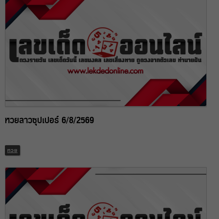
หวยลาวซุปเปอร์ 6/8/2569
หวย