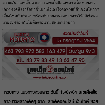
ลาวแม่นๆ เลขเด็ดหวยลาว เลขเด็ดฝั่ง เลขลาวเด็ด หวยลาว
เด็ดๆ งวดนี้ เราจัดทำขึ้นมาเพื่อเอาใจคอหวยที่ชื่นชอบในการ
เสี่ยงโชคกับตัวเลข พร้อมกับรายงานผลหวยลาวให้ได้เช็คผล
หวยไปพร้อมกันไม่ต้องรอนาน อัพเดตเร็วมาก
หวยลาว
แนวทางหวยลาว วันนี้ 15/07/64
เลขเด็ดฝั่ง
ลาว หวยลาวเด็ดๆ จาก เลขเด็ดออนไลน์ เว็บไซต์ หวย