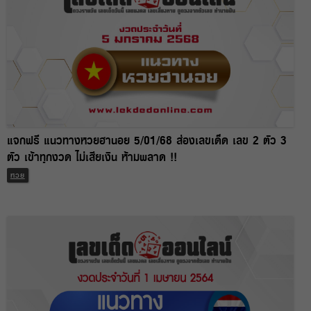
แจกฟรี แนวทางหวยฮานอย 5/01/68 ส่องเลขเด็ด เลข 2 ตัว 3
ตัว เข้าทุกงวด ไม่เสียเงิน ห้ามพลาด !!
หวย