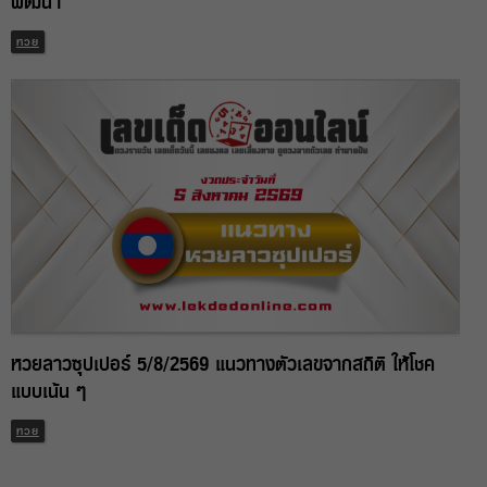
พัฒนา
หวย
หวยลาวซุปเปอร์ 5/8/2569 แนวทางตัวเลขจากสถิติ ให้โชค
แบบเน้น ๆ
หวย