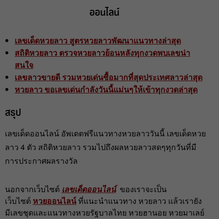
ออนไลน์
เลขเด็ดหวยลาว สูตรหวยลาวพัฒนาแนวทางล่าสุด
สถิติหวยลาว ตรวจหวยลาวย้อนหลังทุกงวดพบเลขน่า
สนใจ
เลขลาวขายดี รวมหวยเด่นซื้อมากที่สุดประเทศลาวล่าสุด
หวยลาว ขอเลขเด่นกำลังวันนี้แม่นๆให้เข้าทุกงวดล่าสุด
สรุป
เลขเด็ดออนไลน์ อัพเดตฟรีแนวทางหวยลาววันนี้ เลขเด็ดหวย
ลาว 4 ตัว สถิติหวยลาว รวมไปถึงผลหวยลาวสดๆทุกวันที่มี
การประกาศผลรางวัล
นอกจากเว็บไซต์
เลขเด็ดออนไลน์
ของเราจะเป็น
เว็บไซต์
หวยออนไลน์
ที่แนะนำแนวทาง หวยลาว แล้วเรายัง
มีเลขชุดและแนวทางหวยรัฐบาลไทย หวยฮานอย หวยมาเลย์