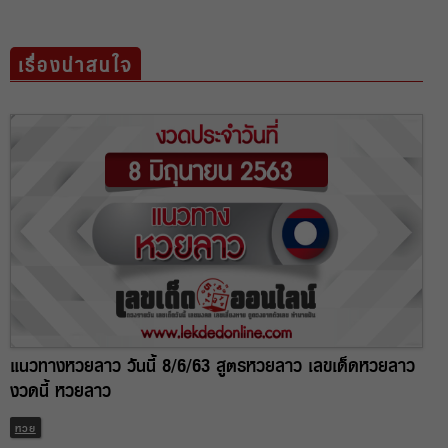
เรื่องน่าสนใจ
แนวทางหวยลาว วันนี้ 8/6/63 สูตรหวยลาว เลขเด็ดหวยลาว
งวดนี้ หวยลาว
หวย