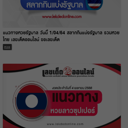
แนวทางหวยรัฐบาล วันนี้ 1/04/64 สลากกินแบ่งรัฐบาล รวมหวย
ไทย เลขเด็ดออนไลน์ ขอเลขเด็ด
หวย