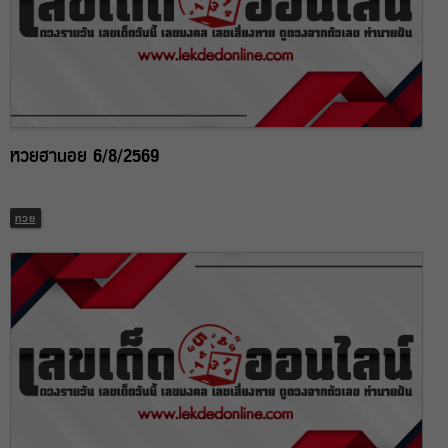
หวยฮานอย 6/8/2569
หวย