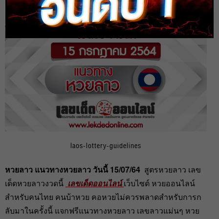
heng99
14 ก.ค. 2021
laos-lottery-guidelines
หวยลาว แนวทางหวยลาว วันนี้ 15/07/64
สูตรหวยลาว เลข
เด็ดหวยลาวงวดนี้
เลขเด็ดออนไลน์
เว็บไซต์ หวยออนไลน์
สำหรับคนไทย คนบ้าหวย คอหวยไม่ควรพลาดสำหรับการก
ลับมาในครั้งนี้ แจกฟรีแนวทางหวยลาว เลขลาวแม่นๆ หวย