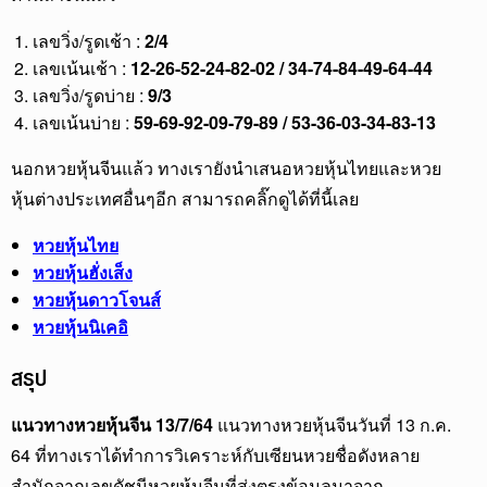
เลขวิ่ง/รูดเช้า :
2/4
เลขเน้นเช้า :
12-26-52-24-82-02 / 34-74-84-49-64-44
เลขวิ่ง/รูดบ่าย :
9/3
เลขเน้นบ่าย :
59-69-92-09-79-89 / 53-36-03-34-83-13
นอกหวยหุ้นจีนแล้ว ทางเรายังนำเสนอหวยหุ้นไทยและหวย
หุ้นต่างประเทศอื่นๆอีก สามารถคลิ๊กดูได้ที่นี้เลย
หวยหุ้นไทย
หวยหุ้นฮั่งเส็ง
หวยหุ้นดาวโจนส์
หวยหุ้นนิเคอิ
สรุป
แนวทางหวยหุ้นจีน 13/7/64
แนวทางหวยหุ้นจีนวันที่ 13 ก.ค.
64 ที่ทางเราได้ทำการวิเคราะห์กับเซียนหวยชื่อดังหลาย
สำนักจากเลขดัชนีหวยหุ้นจีนที่ส่งตรงข้อมูลมาจาก