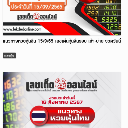
แนวทางหวยหุ้นจีน 15/9/65 เลขเด่นหุ้นจีนรอบ เช้า-บ่าย งวดวันนี้
หวยหุ้น