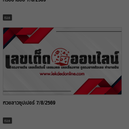
หวย
หวยลาวซุปเปอร์ 7/8/2569
หวย