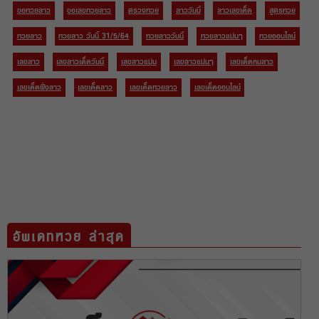
ขอหวยลาว
ขอเลขหวยลาว
ตรวจหวย
ลาววันนี้
ลาวเลขเด็ด
สูตรหวย
หวยลาว
หวยลาว วันนี้ 31/5/64
หวยลาววันนี้
หวยลาวแม่นๆ
หวยออนไลน์
เลขลาว
เลขลาวเด็ดวันนี้
เลขลาวแม่น
เลขลาวแม่นๆ
เลขเด็ดคนลาว
เลขเด็ดฝั่งลาว
เลขเด็ดลาว
เลขเด็ดหวยลาว
เลขเด็ดออนไลน์
อัพเดทหวย ล่าสุด