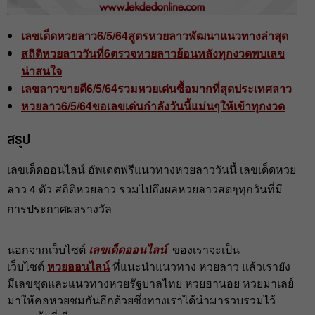
เลขเด็ดหวยลาว6/5/64สูตรหวยลาวพัฒนาแนวทางล่าสุด
สถิติหวยลาววันที่6ตรวจหวยลาวย้อนหลังทุกงวดพบเลข
น่าสนใจ
เลขลาวขายดี6/5/64รวมหวยเด่นซื้อมากที่สุดประเทศลาว
หวยลาว6/5/64ขอเลขเด่นกำลังวันนี้แม่นๆให้เข้าทุกงวด
สรุป
เลขเด็ดออนไลน์ อัพเดตฟรีแนวทางหวยลาววันนี้ เลขเด็ดหวย
ลาว 4 ตัว สถิติหวยลาว รวมไปถึงผลหวยลาวสดๆทุกวันที่มี
การประกาศผลรางวัล
นอกจากเว็บไซต์
เลขเด็ดออนไลน์
ของเราจะเป็น
เว็บไซต์
หวยออนไลน์
ที่แนะนำแนวทาง หวยลาว แล้วเรายัง
มีเลขชุดและแนวทางหวยรัฐบาลไทย หวยฮานอย หวยมาเลย์
มาให้คอหวยชมกันอีกด้วยซึ่งทางเราได้นำมารวบรวมไว้