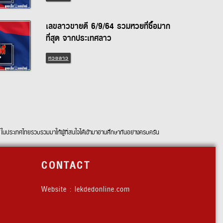
เลขลาวขายดี 6/9/64 รวมหวยที่ซื้อมาก
ที่สุด จากประเทศลาว
หวยลาว
ประเทศไทยรวบรวมมาให้ผู้ที่สนใจได้เข้ามาอ่านศึกษากันอย่างครบครัน
CONTACT
Website : lekdedonline.com