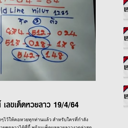
้ เลขเด็ดหวยลาว 19/4/64
ๆไว้ให้คอหวยทุกท่านแล้ว สำหรับใครที่กำลัง
ุดลาวได้ที่นี้ พร้อมเช็คผลหวยลาวงวดล่าสุด