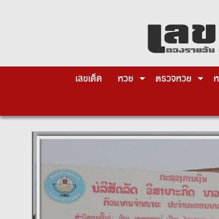
Skip
to
content
เลขเด็ด
หวย
ตรวจหวย
ห