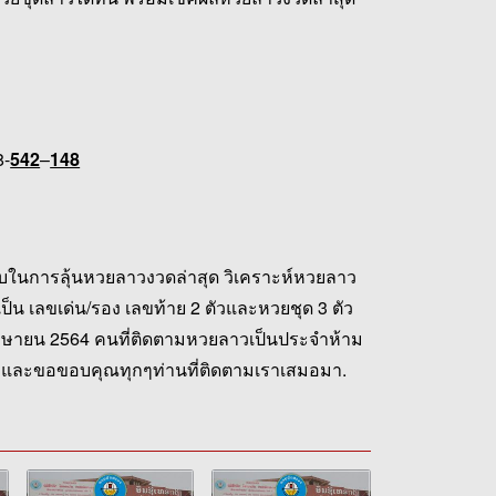
8-
542
–
148
รับในการลุ้นหวยลาวงวดล่าสุด วิเคราะห์หวยลาว
ปเป็น เลขเด่น/รอง เลขท้าย 2 ตัวและหวยชุด 3 ตัว
 เมษายน 2564 คนที่ติดตามหวยลาวเป็นประจำห้าม
านั้น และขอขอบคุณทุกๆท่านที่ติดตามเราเสมอมา.