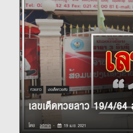
หวยลาว
เลขเด็ดหวยดัง
เลขเด็ดหวยลาว 19/4/64 
โดย
admin
-
19 เม.ย. 2021