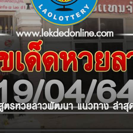
สูตรหวยลาวพัฒนา แนวทาง ล่าสุ