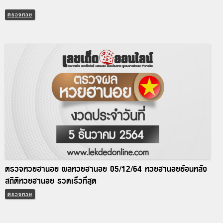
ตรวจหวย
ตรวจหวยฮานอย ผลหวยฮานอย 05/12/64 หวยฮานอยย้อนหลัง
สถิติหวยฮานอย รวดเร็วที่สุด
ตรวจหวย