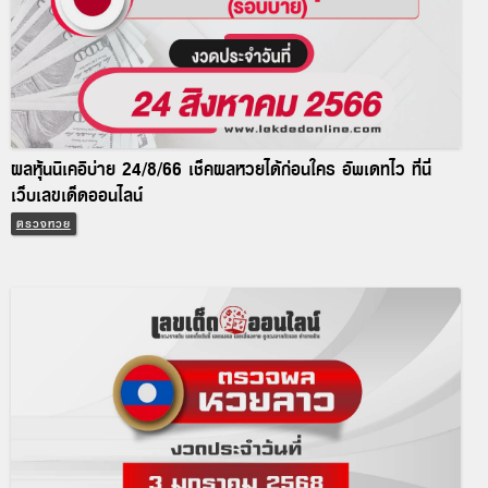
ผลหุ้นนิเคอิบ่าย 24/8/66 เช็คผลหวยได้ก่อนใคร อัพเดทไว ที่นี่
เว็บเลขเด็ดออนไลน์
ตรวจหวย