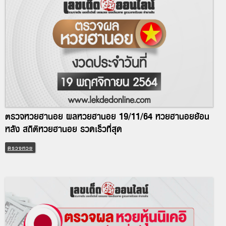
ตรวจหวยฮานอย ผลหวยฮานอย 19/11/64 หวยฮานอยย้อน
หลัง สถิติหวยฮานอย รวดเร็วที่สุด
ตรวจหวย