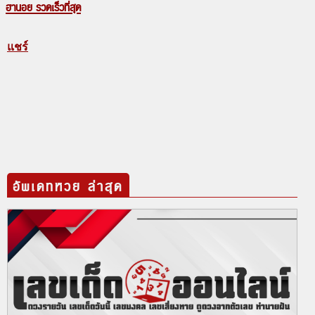
ฮานอย รวดเร็วที่สุด
แชร์
อัพเดทหวย ล่าสุด