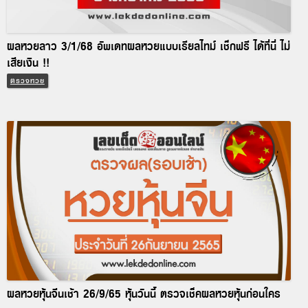
ผลหวยลาว 3/1/68 อัพเดทผลหวยแบบเรียลไทม์ เช็กฟรี ได้ที่นี่ ไม่
เสียเงิน !!
ตรวจหวย
ผลหวยหุ้นจีนเช้า 26/9/65 หุ้นวันนี้ ตรวจเช็คผลหวยหุ้นก่อนใคร