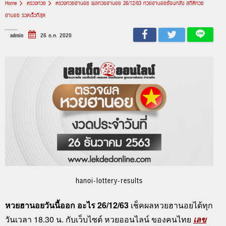
Home
ตรวจหวย
ตรวจหวยฮานอย ผลหวยฮานอย 26/12/63 หวยฮานอยย้อนหลัง สถิติหวย
ฮานอย รวดเร็วที่สุด
admin
26 ธ.ค. 2020
hanoi-lottery-results
หวยฮานอยวันนี้ออก อะไร 26/12/63
เช็คผลหวยฮานอยได้ทุก
วันเวลา 18.30 น. กับเว็บไซต์ หวยออนไลน์ ของคนไทย
เลข