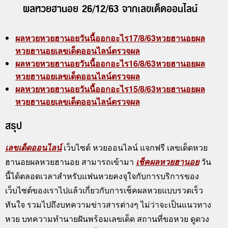
ผลหวยฮานอย 26/12/63
จากเลขเด็ดออนไลน์
ผลหวยหวยฮานอยวันนี้ออกอะไร17/8/63หวยฮานอยผล
หวยฮานอยเลขเด็ดออนไลน์ตรวจผล
ผลหวยหวยฮานอยวันนี้ออกอะไร16/8/63หวยฮานอยผล
หวยฮานอยเลขเด็ดออนไลน์ตรวจผล
ผลหวยหวยฮานอยวันนี้ออกอะไร15/8/63หวยฮานอยผล
หวยฮานอยเลขเด็ดออนไลน์ตรวจผล
สรุป
เลขเด็ดออนไลน์
เว็บไซต์ หวยออนไลน์ แจกฟรี เลขเด็ดหวย
ฮานอยผลหวยฮานอย สามารถเข้ามา
เช็คผลหวยฮานอย
วัน
นี้ได้ตลอดเวลาสำหรับแฟนหวยคงจุใจกับการบริการของ
เว็บไซต์ของเราไปแล้วเกี่ยวกับการเช็คผลหวยแบบรวดเร็ว
ทันใจ รวมไปถึงบทความข่าวสารต่างๆ ไม่ว่าจะเป็นแนวทาง
หวย บทความทำนายฝันพร้อมเลขเด็ด สถานที่ขอหวย ดูดวง