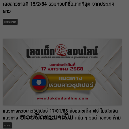
เลขลาวขายดี 15/2/64 รวมหวยที่ซื้อมากที่สุด จากประเทศ
ลาว
หวยลาว
แนวทางหวยลาวซุปเปอร์ 17/01/68 ส่องเลขเด็ด ฟรี ไม่เสียเงิน
แนวทาง ຫວຍພັດທະນາເພີ່ມ แม่น ๆ วันนี้ คอหวย ห้าม
พลาด !!!
หวย