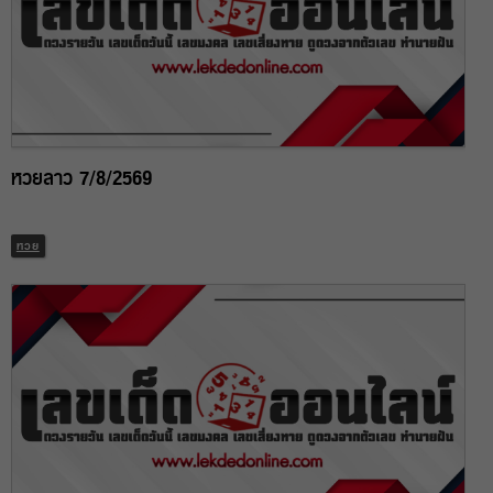
หวยลาว 7/8/2569
หวย