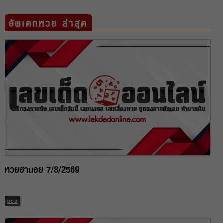
อัพเดทหวย ล่าสุด
หวยฮานอย 7/8/2569
หวย