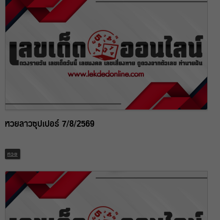
หวยลาวซุปเปอร์ 7/8/2569
หวย