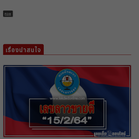
หวย
เรื่องน่าสนใจ