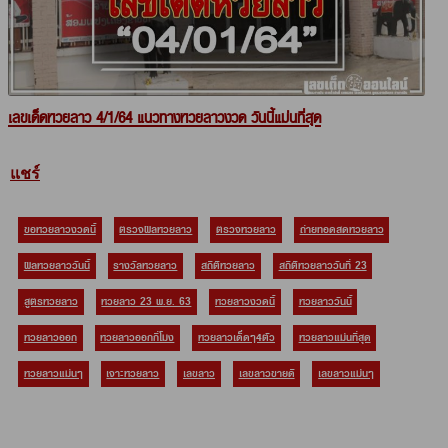
เลขเด็ดหวยลาว 4/1/64 แนวทางหวยลาวงวด วันนี้แม่นที่สุด
แชร์
ขอหวยลาวงวดนี้
ตรวจผลหวยลาว
ตรวจหวยลาว
ถ่ายทอดสดหวยลาว
ผลหวยลาววันนี้
รางวัลหวยลาว
สถิติหวยลาว
สถิติหวยลาววันที่ 23
สูตรหวยลาว
หวยลาว 23 พ.ย. 63
หวยลาวงวดนี้
หวยลาววันนี้
หวยลาวออก
หวยลาวออกกี่โมง
หวยลาวเด็ดๆ4ตัว
หวยลาวแม่นที่สุด
หวยลาวแม่นๆ
เจาะหวยลาว
เลขลาว
เลขลาวขายดี
เลขลาวแม่นๆ