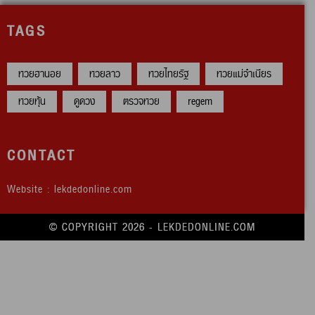
TAGS
หวยฮานอย
หวยลาว
หวยไทยรัฐ
หวยแม่จำเนียร
หวยหุ้น
ดูดวง
ตรวจหวย
regem
CONTACT
Website : lekdedonline.com
© COPYRIGHT 2026 - LEKDEDONLINE.COM