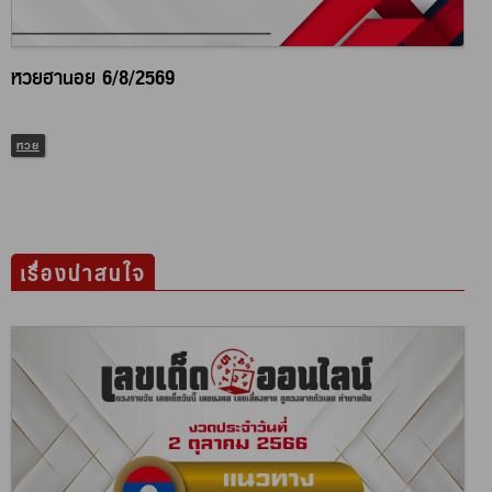
หวยฮานอย 6/8/2569
หวย
เรื่องน่าสนใจ