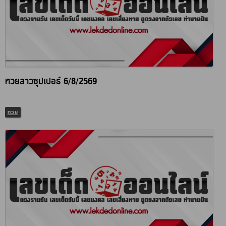
หวยลาวซุปเปอร์ 6/8/2569
หวย