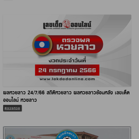
ผลหวยลาว 24/7/66 สถิติหวยลาว ผลหวยลาวย้อนหลัง เลขเด็ด
ออนไลน์ หวยลาว
ตรวจหวย