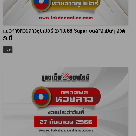
แนวทางหวยลาวซุปเปอร์ 2/10/66 Super บนล่างแม่นๆ งวด
วันนี้
หวย