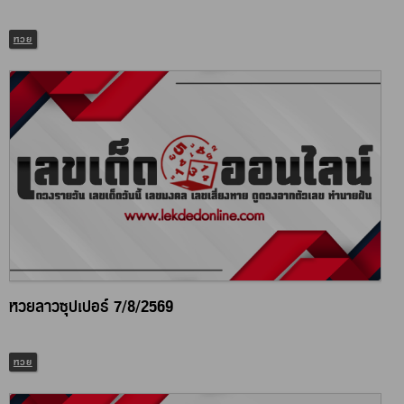
หวย
หวยลาวซุปเปอร์ 7/8/2569
หวย