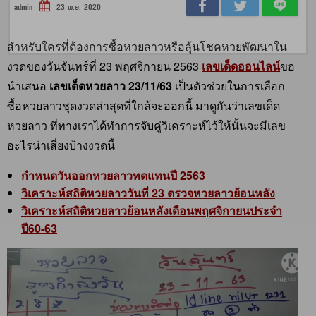
admin
23 พ.ย. 2020
สำหรับใครที่ต้องการซื้อหวยลาวหรือลุ้นโชคหวยพัฒนาใน
งวดของวันจันทร์ที่ 23 พฤศจิกายน 2563
เลขเด็ดออนไลน์
ขอ
นำเสนอ
เลขเด็ดหวยลาว 23/11/63
เป็นตัวช่วยในการเลือก
ซื้อหวยลาวชุดงวดล่าสุดที่ใกล้จะออกนี้ มาดูกันว่าเลขเด็ด
หวยลาว ที่ทางเราได้ทำการจับคู่วิเคราะห์ไว้ให้นั้นจะมีเลข
อะไรน่าเสี่ยงบ้างงวดนี้
กำหนดวันออกหวยลาวทดแทนปี 2563
วิเคราะห์สถิติหวยลาววันที่ 23 ตรวจหวยลาวย้อนหลัง
วิเคราะห์สถิติหวยลาวย้อนหลังเดือนพฤศจิกายนประจำ
ปี60-63