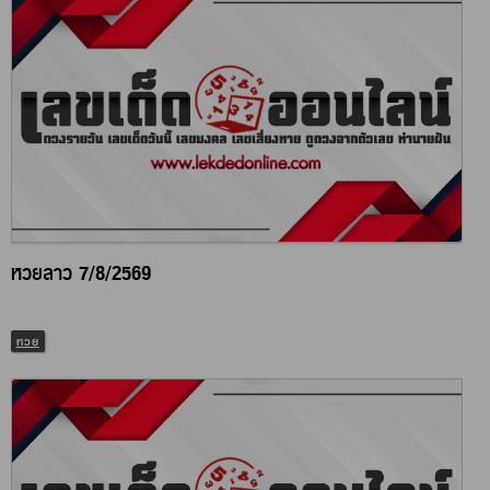
หวยลาว 7/8/2569
หวย