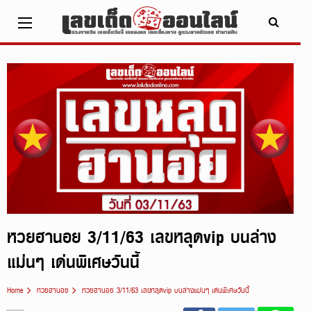
Skip
to
content
x ปิดโฆษณา
หวยฮานอย 3/11/63 เลขหลุดvip บนล่าง
แม่นๆ เด่นพิเศษวันนี้
Home
หวยฮานอย
หวยฮานอย 3/11/63 เลขหลุดvip บนล่างแม่นๆ เด่นพิเศษวันนี้