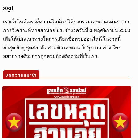
สรุป
เราเว็บไซส์เลขเด็ดออนไลน์เราได้รวบรวมเลขเด่นแม่นๆ จาก
การวิเคราะห์หวยฮานอย ประจำงวดวันที่ 3 พฤศจิกายน 2563
เพื่อให้เป็นแนวทางในการเลือกซื้อหวยออนไลน์ ในงวดนี้
ล่าสุด จับคู่ชุดสองตัว สามตัว เลขเด่น วิ่ง/รูด บน-ล่าง ใคร
อยากรวยด้วยการถูกหวยต้องติดตามที่เว็บเรา
บทความแนะนำ