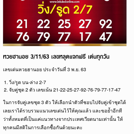
หวยฮานอย 3/11/63 เลขหลุดแจกฟรี เด่นทุกวัน
เลขเด่นหวยฮานอย ประจำวันที่ 3 พ.ย. 63
วิ่ง/รูด บน-ล่าง 2-7
จับคู่ชุด 2 ตัว เลขเน้น 21-22-25-27-92-76-79-77-17-47
ในการจับคู่เลขชุด 3 ตัว ให้เลือกนำตัวที่ชอบไปจับคู่เข้าชุดได้
เลยเราได้รวบรวมแนวเลขเด่นไว้ให้คุณแล้ว และขอย้ำอีกที
ว่าทั้งหมดที่เป็นแค่แนวทางจากประเทศเวียดนามเท่านั้น ให้
ทุกคนมีสติในการเลือกซื้อกันด้วยนะคะ