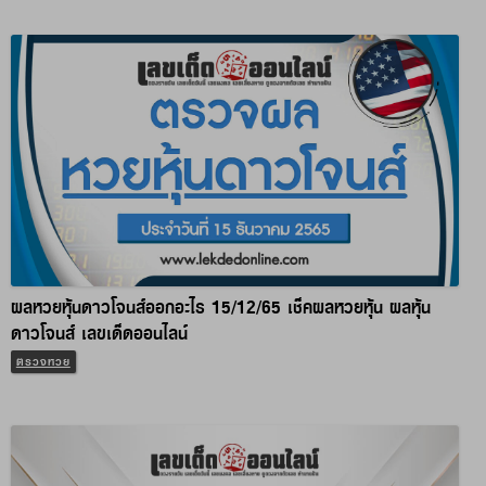
ผลหวยหุ้นดาวโจนส์ออกอะไร 15/12/65 เช็คผลหวยหุ้น ผลหุ้น
ดาวโจนส์ เลขเด็ดออนไลน์
ตรวจหวย