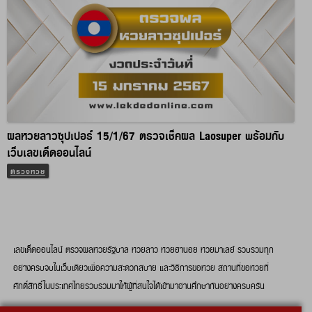
ผลหวยลาวซุปเปอร์ 15/1/67 ตรวจเช็คผล Laosuper พร้อมกับ
เว็บเลขเด็ดออนไลน์
ตรวจหวย
เลขเด็ดออนไลน์ ตรวจผลหวยรัฐบาล หวยลาว หวยฮานอย หวยมาเลย์ รวบรวมทุก
อย่างครบจบในเว็บเดียวเพื่อความสะดวกสบาย และวิธีการขอหวย สถานที่ขอหวยที่
ศักดิ์สิทธิ์ในประเทศไทยรวบรวมมาให้ผู้ที่สนใจได้เข้ามาอ่านศึกษากันอย่างครบครัน