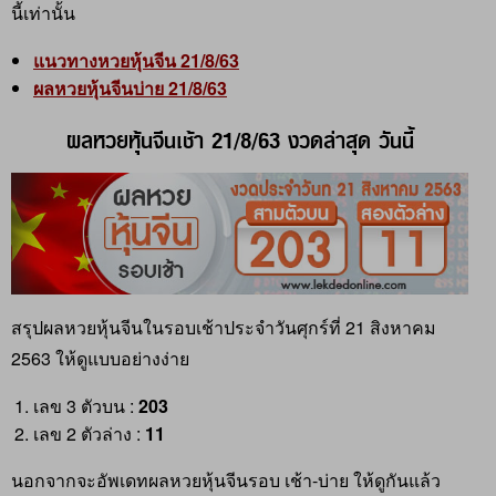
นี้เท่านั้น
แนวทางหวยหุ้นจีน 21/8/63
ผลหวยหุ้นจีนบ่าย 21/8/63
ผลหวยหุ้นจีนเช้า 21/8/63 งวดล่าสุด วันนี้
สรุปผลหวยหุ้นจีนในรอบเช้าประจำวันศุกร์ที่ 21 สิงหาคม
2563 ให้ดูแบบอย่างง่าย
เลข 3 ตัวบน :
203
เลข 2 ตัวล่าง :
11
นอกจากจะอัพเดทผลหวยหุ้นจีนรอบ เช้า-บ่าย ให้ดูกันแล้ว