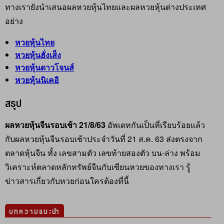
ทางเรายังนำเสนอผลหวยหุ้นไทยและผลหวยหุ้นต่างประเทศ
อย่าง
หวยหุ้นไทย
หวยหุ้นฮั่งเส็ง
หวยหุ้นดาวโจนส์
หวยหุ้นนิเคอิ
สรุป
ผลหวยหุ้นจีนรอบเช้า 21/8/63
อัพเดทกันเป็นที่เรียบร้อยแล้ว
กับผลหวยหุ้นจีนรอบเช้าประจำวันที่ 21 ส.ค. 63 ส่งตรงจาก
ตลาดหุ้นจีน ทั้ง เลขสามตัว เลขท้ายสองตัว บน-ล่าง พร้อม
วิเคราะห์ตลาดหลักทรัพย์จีนกับเซียนหวยของทางเรา รู้
ข่าวสารเกี่ยวกับหวยก่อนใครต้องที่นี้
บทความแนะนำ