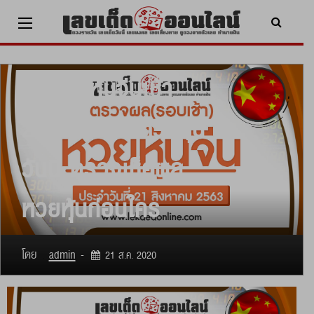
Skip
to
content
ตรวจหวย
ผลหวยหุ้นจีน
หวยหุ้น
หวยหุ้นจีน
ผลหวยหุ้นจีนเช้า
x ปิดโฆษณา
21/8/63 ผลหวยหุ้น
วันนี้ ตรวจเช็คผล
หวยหุ้นก่อนใคร
โดย
admin
-
21 ส.ค. 2020