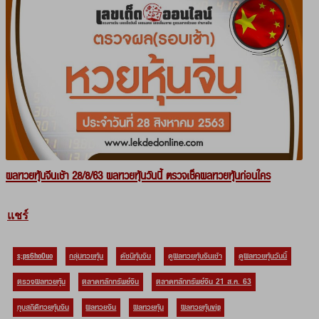
ผลหวยหุ้นจีนเช้า 28/8/63 ผลหวยหุ้นวันนี้ ตรวจเช็คผลหวยหุ้นก่อนใคร
แชร์
s;ps6ho0uo
กลุ่มหวยหุ้น
ดัชนีหุ้นจีน
ดูผลหวยหุ้นจีนเช้า
ดูผลหวยหุ้นวันนี้
ตรวจผลหวยหุ้น
ตลาดหลักทรัพย์จีน
ตลาดหลักทรัพย์จีน 21 ส.ค. 63
ทุบสถิติหวยหุ้นจีน
ผลหวยจีน
ผลหวยหุ้น
ผลหวยหุ้นvip