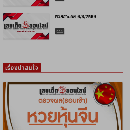
หวยฮานอย 6/8/2569
หวย
เรื่องน่าสนใจ