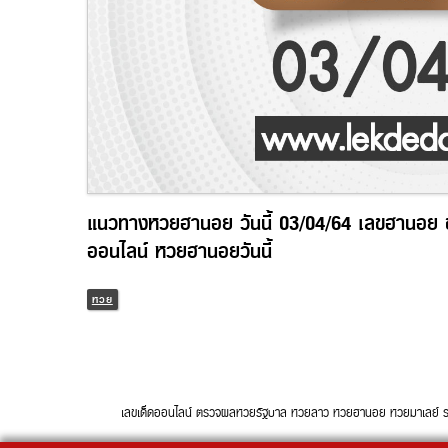
แนวทางหวยฮานอย วันนี้ 03/04/64 เลขฮานอย ขอ
ออนไลน์ หวยฮานอยวันนี้
หวย
เลขเด็ดออนไลน์ ตรวจผลหวยรัฐบาล หวยลาว หวยฮานอย หวยมาเลย์ รวบรวมท