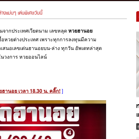
แม่นๆ เด่นพิเศษวันนี้
ม่นจากประเทศเวียดนาม เลขหลุด
หวยฮานอย
ื้อหวยต่างประเทศ เพราะทุกการลงทุนมีความ
เสนอเลขเด่นฮานอยบน-ล่าง ทุกวัน อัพเดทล่าสุด
ารในวงการ หวยออนไลน์
นอย เวลา 18.30 น. คลิ๊ก!
]
ห
แ
หว