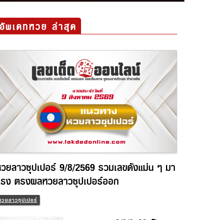
อัพเดทหวย ล่าสุด
วยลาวซุปเปอร์ 9/8/2569 รวมเลขดังแม่น ๆ มา
รง ตรงผลหวยลาวซุปเปอร์ออก
ยลาวซุปเปอร์