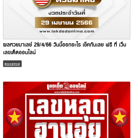
ผลหวยมาเลย์ 29/4/66 วันนี้ออกอะไร เช็คกันเลย ฟรี ที่ เว็บ
เลขเด็ดออนไลน์
ตรวจหวย