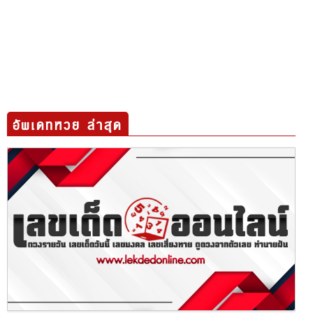
อัพเดทหวย ล่าสุด