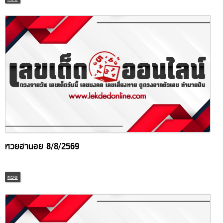
หวยฮานอย 8/8/2569
หวย