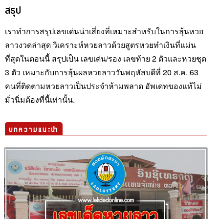
สรุป
เราทำการสรุปเลขเด่นน่าเสี่ยงที่เหมาะสำหรับในการลุ้นหวย
ลาวงวดล่าสุด วิเคราะห์หวยลาวด้วยสูตรหวยทำเงินที่แม่น
ที่สุดในตอนนี้ สรุปเป็น เลขเด่น/รอง เลขท้าย 2 ตัวและหวยชุด
3 ตัว เหมาะกับการลุ้นผลหวยลาววันพฤหัสบดีที่ 20 ส.ค. 63
คนที่ติดตามหวยลาวเป็นประจำห้ามพลาด อัพเดทของแท้ไม่
มั่วนิ่มต้องที่นี้เท่านั้น.
บทความแนะนำ