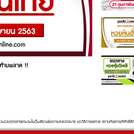
ห้ามพลาด !!
ุกอย่างครบจบในเว็บเดียวเพื่อความสะดวกสบาย และวิธีการขอหวย สถานที่ขอหวยที่ศักดิ์สิทธิ์ใน