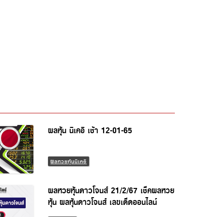
ผลหุ้น นิเคอิ เช้า 12-01-65
ผลหวยหุ้นนิเคอิ
ผลหวยหุ้นดาวโจนส์ 21/2/67 เช็คผลหวย
หุ้น ผลหุ้นดาวโจนส์ เลขเด็ดออนไลน์