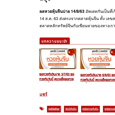
ผลหวยหุ้นจีนบ่าย 14/8/63
อัพเดทกันเป็นที่เ
14 ส.ค. 63 ส่งตรงจากตลาดหุ้นจีน ทั้ง เลขส
ตลาดหลักทรัพย์จีนกับเซียนหวยของทางเรา รู้
บทความแนะนำ
ผลหวยหุ้นจีนบ่าย 3/7/63 ผล
ผลหวยหุ้นจีนบ่าย 6/8/63 ผล
หวยหุ้นวันนี้ ตรวจเช็คผลหวย
หวยหุ้นวันนี้ ตรวจเช็คผลหวยหุ
หุ้นก่อนใคร
ก่อนใคร
แชร์
ps6ho0uo
ดัชนีหุ้นจีน
ดูผลหวยหุ้นจีน
ดูผลหวยหุ้น