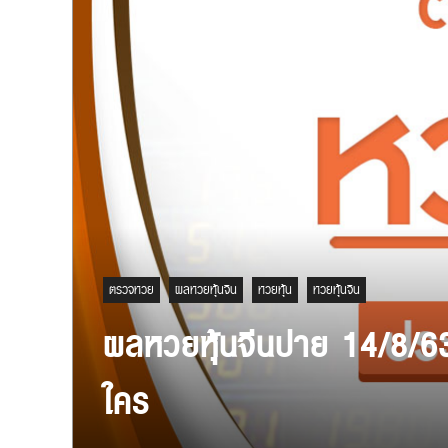
ตรวจหวย
ผลหวยหุ้นจีน
หวยหุ้น
หวยหุ้นจีน
ผลหวยหุ้นจีนบ่าย 14/8/63
ใคร