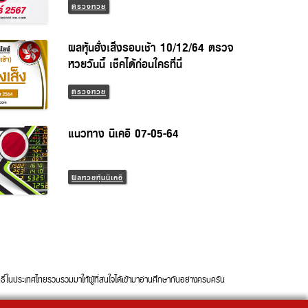
ตรวจหวย
ผลหุ้นฮั่งเส็งรอบเช้า 10/12/64 ตรวจ
หวยวันนี้ เช็คได้ก่อนใครที่นี่
ตรวจหวย
แนวทาง นิเคอิ 07-05-64
ผลหวยหุ้นนิเคอิ
ประเทศไทยรวบรวมมาให้ผู้ที่สนใจได้เข้ามาอ่านศึกษากันอย่างครบครัน