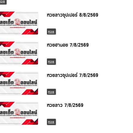
วย
หวยลาวซุปเปอร์ 8/8/2569
หวย
หวยฮานอย 7/8/2569
หวย
หวยลาวซุปเปอร์ 7/8/2569
หวย
หวยลาว 7/8/2569
หวย