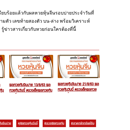
รียบร้อยแล้วกับผลหวยหุ้นจีนรอบบ่ายประจำวันที่
ามตัว เลขท้ายสองตัว บน-ล่าง พร้อมวิเคราะห์
ข่าวสารเกี่ยวกับหวยก่อนใครต้องที่นี้
ผลหวยหุ้นจีนบ่าย 21/8/63 ผล
ผลหวยหุ้นจีนบ่าย 13/8/63 ผล
หวยหุ้นวันนี้ ตรวจเช็คผลหวย
้น
หวยหุ้นวันนี้ ตรวจเช็คผลหวยหุ้น
หุ้นก่อนใคร
ก่อนใคร
จีนบ่าย
ดูผลหวยหุ้นวันนี้
ตรวจผลหวยหุ้น
ตลาดหลักทรัพย์จีน