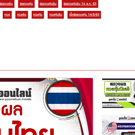
ลหวยจีน
ผลหวยหุ้น
ผลหวยหุ้นจีน
ผลหวยหุ้นจีน 14 ส.ค. 63
หวย
หวยจีน
หวยหุ้น
หวยหุ้นจีน
เช็คผลหวยหุ้น 14/8/63