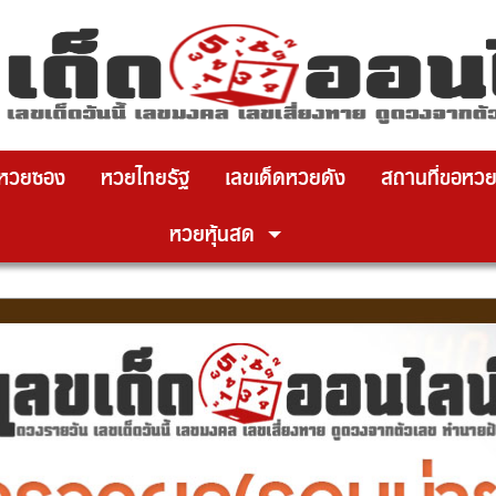
x ปิดโฆษณา
วยซอง
หวยไทยรัฐ
เลขเด็ดหวยดัง
สถานที่ขอหวย
หวยหุ้นสด