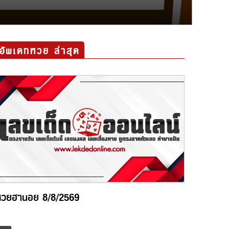
อัพเดทหวย ล่าสุด
วยฮานอย 8/8/2569