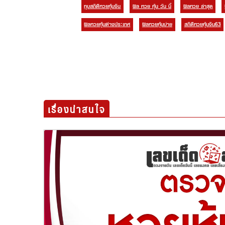
ทุบสถิติหวยหุ้นจีน
ผล หวย หุ้น วัน นี้
ผลหวย ล่าสุด
ผ
ผลหวยหุ้นต่างประเทศ
ผลหวยหุ้นบ่าย
สถิติหวยหุ้นจีน63
เรื่องน่าสนใจ