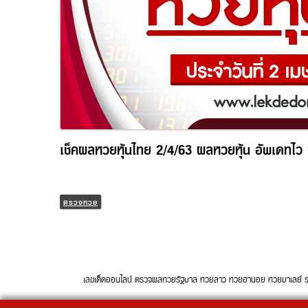
เช็คผลหวยหุ้นไทย 2/4/63 ผลหวยหุ้น อัพเดทไว 
ตรวจหวย
เลขเด็ดออนไลน์ ตรวจผลหวยรัฐบาล หวยลาว หวยฮานอย หวยมาเลย์ รวบรวมท