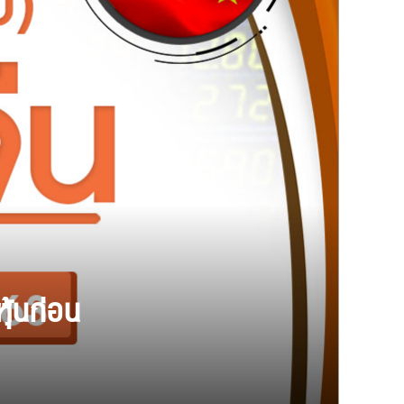
้นก่อน