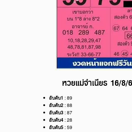
หวยแม่จำเนียร 16/8/63
อับดับ1
: 89
อับดับ2
: 88
อับดับ3
: 87
อับดับ4
: 28
อับดับ5
: 59