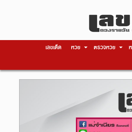
Skip
to
content
เลขเด็ด
หวย
ตรวจหวย
ห