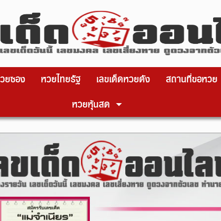
x ปิดโฆษณา
วยซอง
หวยไทยรัฐ
เลขเด็ดหวยดัง
สถานที่ขอหวย
หวยหุ้นสด