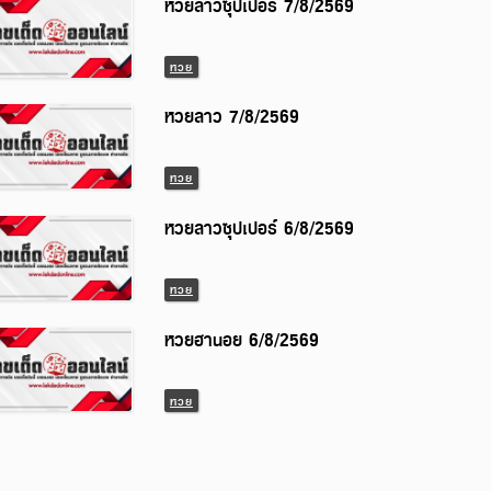
หวยลาวซุปเปอร์ 7/8/2569
หวย
หวยลาว 7/8/2569
หวย
หวยลาวซุปเปอร์ 6/8/2569
หวย
หวยฮานอย 6/8/2569
หวย