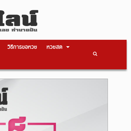
วิธีการขอหวย
หวยสด