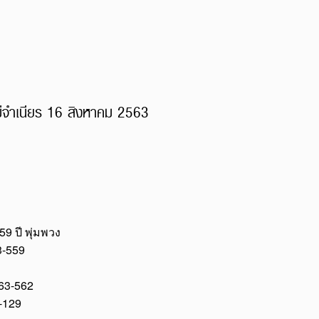
แม่จำเนียร 16 สิงหาคม 2563
9 ปี พุ่มพวง
3-559
463-562
2-129