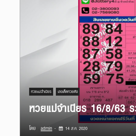
หวยแม่จำเนียร
เลขเด็ดหวยดัง
หวยแม่จำเนียร 16/8/63 รวม
โดย
admin
-
14 ส.ค. 2020