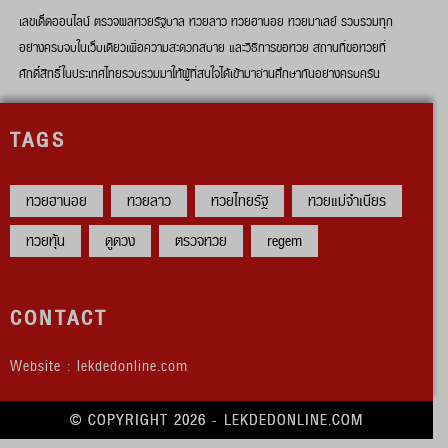
เลขเด็ดออนไลน์ ตรวจผลหวยรัฐบาล หวยลาว หวยฮานอย หวยมาเลย์ รวบรวมทุก
อย่างครบจบในเว็บเดียวเพื่อความสะดวกสบาย และวิธีการขอหวย สถานที่ขอหวยที่
ศักดิ์สิทธิ์ในประเทศไทยรวบรวมมาให้ผู้ที่สนใจได้เข้ามาอ่านศึกษากันอย่างครบครัน
TAGS
หวยฮานอย
หวยลาว
หวยไทยรัฐ
หวยแม่จำเนียร
หวยหุ้น
ดูดวง
ตรวจหวย
regem
CONTACT
Website : lekdedonline.com
© COPYRIGHT 2026 - LEKDEDONLINE.COM