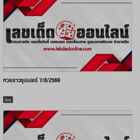
หวยลาวซุปเปอร์ 7/8/2569
หวย