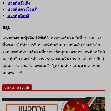
หวยหุ้นฮั่งเส็ง
หวยหุ้นดาวโจนส์
หวยหุ้นนิเคอิ
สรุป
แนวทางหวยหุ้นจีน 12/8/63
แนวทางหุ้นจีนวันที่ 12 ส.ค. 63
ที่ทางเราได้ทำการวิเคราะห์กับเซียนหวยชื่อดังหลายสำนัก
จากเลขดัชนีหวยหุ้นจีนที่ส่งตรงข้อมูลมาจากตลาดหลักทรัพย์
ของหุ้นจีน และยังทำการสรุปเลขเด่นจีนในรอบเช้า-บ่าย จับคู่
ชุดสองตัว สามตัว เลขเด่น วิ่ง/รูด บน-ล่าง แม่นมากคอหวย
ห้ามพลาด!!
บทความแนะนำ