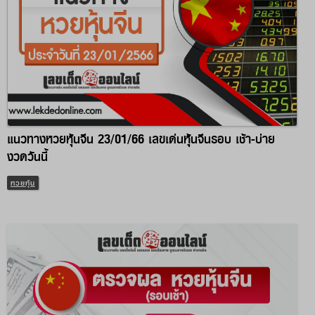
แนวทางหวยหุ้นจีน 23/01/66 เลขเด่นหุ้นจีนรอบ เช้า-บ่าย
งวดวันนี้
หวยหุ้น