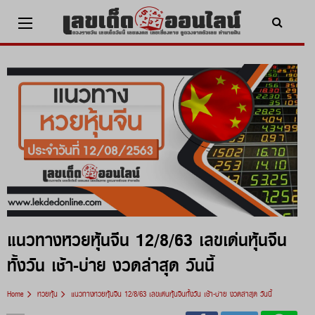
Skip
to
content
x ปิดโฆษณา
แนวทางหวยหุ้นจีน 12/8/63 เลขเด่นหุ้นจีน
ทั้งวัน เช้า-บ่าย งวดล่าสุด วันนี้
Home
หวยหุ้น
แนวทางหวยหุ้นจีน 12/8/63 เลขเด่นหุ้นจีนทั้งวัน เช้า-บ่าย งวดล่าสุด วันนี้