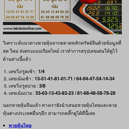
วิเคราะห์แนวทางหวยหุ้นจากตลาดหลักทรัพย์จีนด้วยข้อมูลที่
สด ใหม่ ส่งตรงแบบเรียลไทม์ เราทำการสรุปเลขเด่นให้ดูไว้
ด้านล่างนี้แล้ว
เลขวิ่ง/รูดเช้า :
1/4
เลขเน้นเช้า :
13-51-41-81-01-71 / 64-94-47-54-14-34
เลขวิ่ง/รูดบ่าย :
3/8
เลขเน้นบ่าย :
33-63-13-43-83-23 / 81-68-48-58-78-28
นอกหวยหุ้นจีนแล้ว ทางเรายังนำเสนอหวยหุ้นไทยและหวย
หุ้นต่างประเทศอื่นๆอีก สามารถคลิ๊กดูได้ที่นี้เลย
หวยหุ้นไทย