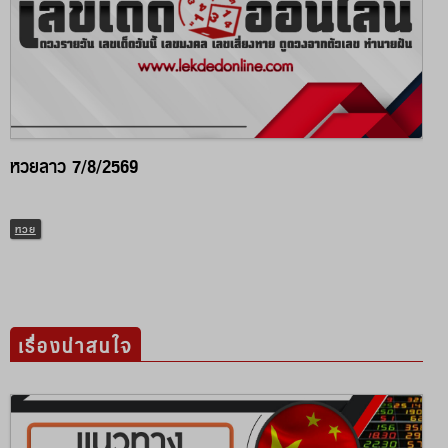
หวยลาว 7/8/2569
หวย
เรื่องน่าสนใจ