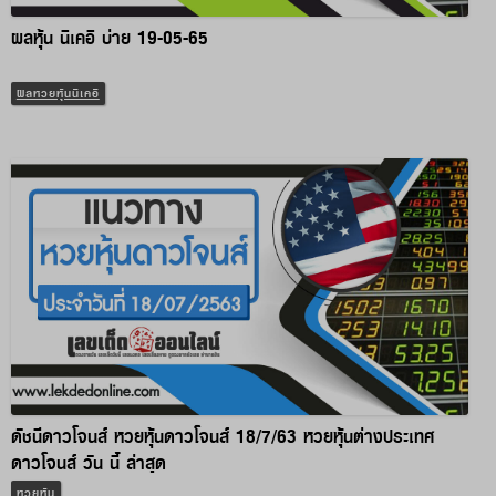
ผลหุ้น นิเคอิ บ่าย 19-05-65
ผลหวยหุ้นนิเคอิ
ดัชนีดาวโจนส์ หวยหุ้นดาวโจนส์ 18/7/63 หวยหุ้นต่างประเทศ
ดาวโจนส์ วัน นี้ ล่าสุด
หวยหุ้น