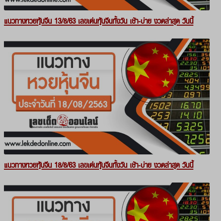
แนวทางหวยหุ้นจีน 13/8/63 เลขเด่นหุ้นจีนทั้งวัน เช้า-บ่าย งวดล่าสุด วันนี้
แนวทางหวยหุ้นจีน 18/8/63 เลขเด่นหุ้นจีนทั้งวัน เช้า-บ่าย งวดล่าสุด วันนี้