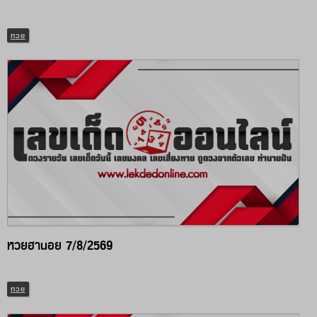
หวย
หวยฮานอย 7/8/2569
หวย