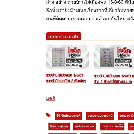
ล่าง อย่าง หวยบ้านไผ่เมืองพล 16/8/63 ที่มี
อีกทั้งเรายังนำเสนอเรื่องราวที่เกี่ยวกั
คนที่ติดตามเราเสมอมา แล้วพบกันใหม่ สวัสดี
บทความแนะนำ
หวยบ้านไผ่เมืองพล 1/8/63
หวยบ้านไผ่เมืองพล 1/9/63 เล
หวยทำมือเลขท้าย 2 ตัวแม่นๆ
ท้าย 2 ตัวตรงให้เข้าแม่นมาก
บน/ล่าง
แชร์
10 อันดับเลขขายดี
ขอหวย แม่นๆงวดนี้
ขอหวยทำมือ 
ผลหวยรัฐบาล
ลอตเตอรี่ขายดี
วิเคระาห์หวยเด็ด
สลาก