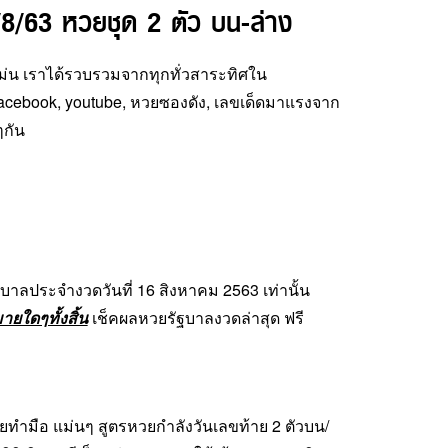
8/63 หวยชุด 2 ตัว บน-ล่าง
ม่น เราได้รวบรวมจากทุกทั่วสาระทิศใน
cebook, youtube, หวยซองดัง, เลขเด็ดมาแรงจาก
กัน
ฐบาลประจำงวดวันที่ 16 สิงหาคม 2563 เท่านั้น
ใดๆทั้งสิ้น
เช็คผลหวยรัฐบาลงวดล่าสุด ฟรี
ยทำมือ แม่นๆ สูตรหวยกำลังวันเลขท้าย 2 ตัวบน/