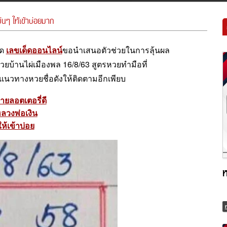
ๆ ให้เข้าบ่อยมาก
ด
เลขเด็ดออนไลน์
ขอนำเสนอตัวช่วยในการลุ้นผล
บ้านไผ่เมืองพล 16/8/63 สูตรหวยทำมือที่
แนวทางหวยชื่อดังให้ติดตามอีกเพียบ
ยลอตเตอรี่ดี
วงพ่อเงิน
เข้าบ่อย
ห
ห