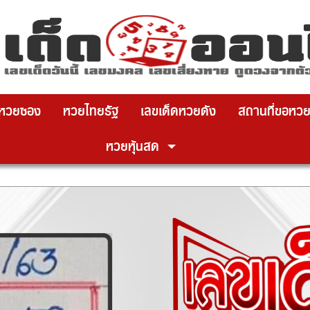
x ปิดโฆษณา
วยซอง
หวยไทยรัฐ
เลขเด็ดหวยดัง
สถานที่ขอหวย
หวยหุ้นสด