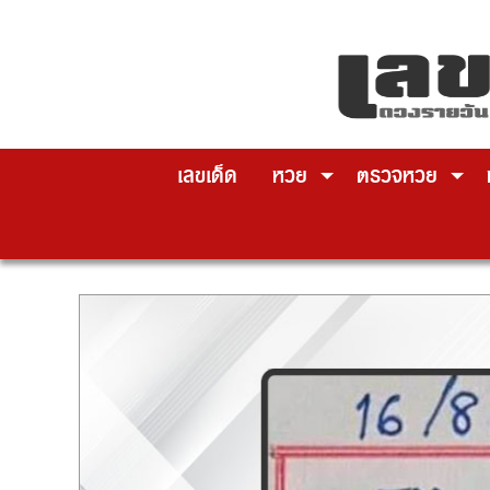
Skip
to
content
เลขเด็ด
หวย
ตรวจหวย
ห