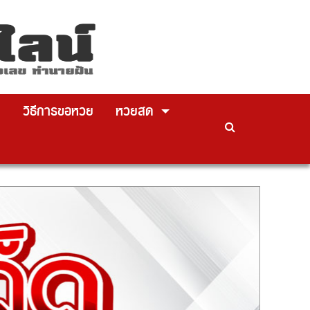
วิธีการขอหวย
หวยสด