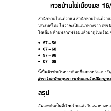
หวยบ้านไผ่เมืองพล 16/
สำนักหวยไหนที่ว่าแน่ สำนักหวยไหนที่ว่าแ
ประเทศไทย ไม่ว่าจะเป็นแนวทางจาก เพจ fa
โซเชี่ยล ห้ามพลาดพร้อมแล้วมาดูไปพร้อมๆ
57 – 58
67 – 68
97 – 98
07 – 08
นี้เป็นตัวช่วยในการเลือกซื้อสลากกินแบ่งรั
#เราไม่สนับสนุนการพนันออนไลน์ผิดกฎหมาย
สรุป
อัพเดทกันเป็นที่เรียบร้อยแล้วกับแนวทางหว