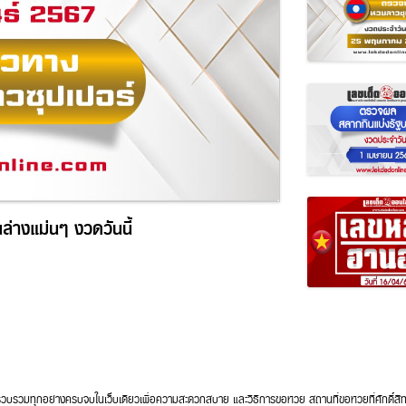
างแม่นๆ งวดวันนี้
ุกอย่างครบจบในเว็บเดียวเพื่อความสะดวกสบาย และวิธีการขอหวย สถานที่ขอหวยที่ศักดิ์สิทธิ์ใน