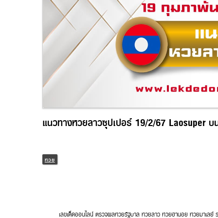
แนวทางหวยลาวซุปเปอร์ 19/2/67 Laosuper บนล่
หวย
เลขเด็ดออนไลน์ ตรวจผลหวยรัฐบาล หวยลาว หวยฮานอย หวยมาเลย์ รวบรวมท