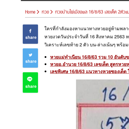
Home
หวย
หวยบ้านไผ่เมืองพล 16/8/63 เลขเด็ด 2ตัวแม่น
ใครที่กำลังมองหาแนวทางหวยอยู่ห้ามพลา
หวยงวดวันประจำวันที่ 16 สิงหาคม 2563 หวย
share
วิเคราะห์เลขท้าย 2 ตัว บน-ล่างเน้นๆ พร้อม
หวยแม่ทำเนียน 16/8/63 รวม 10 อันดับขา
share
หวยอ.อำนวย 16/8/63 เลขเด็ด สูตรหวยหล
เลขพิเศษ 16/8/63 แนวทางหวยซองเด็ด ให้
share